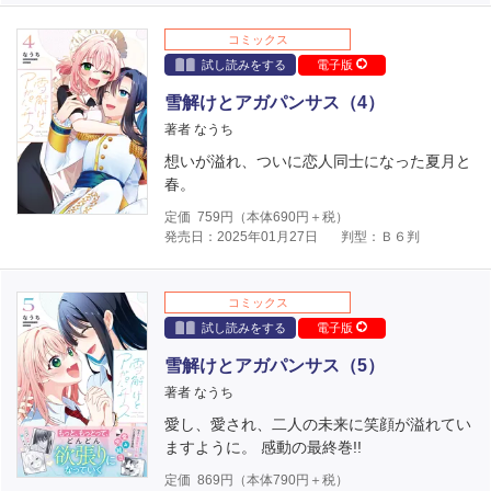
コミックス
試し読みをする
電子版
雪解けとアガパンサス（4）
著者 なうち
想いが溢れ、ついに恋人同士になった夏月と
春。
定価
759
円（本体
690
円＋税）
発売日：2025年01月27日
判型：Ｂ６判
コミックス
試し読みをする
電子版
雪解けとアガパンサス（5）
著者 なうち
愛し、愛され、二人の未来に笑顔が溢れてい
ますように。 感動の最終巻!!
定価
869
円（本体
790
円＋税）