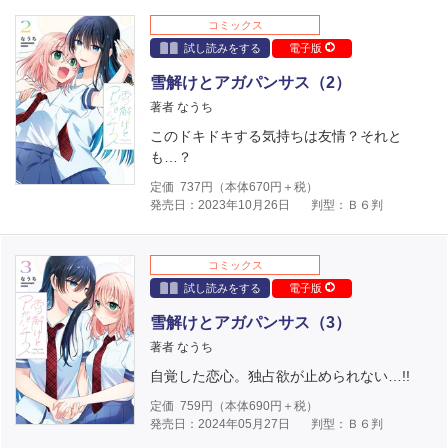
コミックス
試し読みをする
電子版
雪解けとアガパンサス（2）
著者 なうち
このドキドキする気持ちは友情？それと
も…？
定価
737
円（本体
670
円＋税）
発売日：2023年10月26日
判型：Ｂ６判
コミックス
試し読みをする
電子版
雪解けとアガパンサス（3）
著者 なうち
自覚した恋心。独占欲が止められない…!!
定価
759
円（本体
690
円＋税）
発売日：2024年05月27日
判型：Ｂ６判