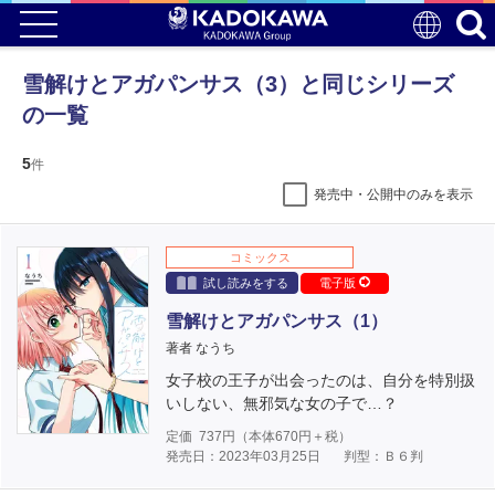
雪解けとアガパンサス（3）と同じシリーズ
の一覧
5
件
発売中・公開中のみを表示
コミックス
試し読みをする
電子版
雪解けとアガパンサス（1）
著者 なうち
女子校の王子が出会ったのは、自分を特別扱
いしない、無邪気な女の子で…？
定価
737
円（本体
670
円＋税）
発売日：2023年03月25日
判型：Ｂ６判