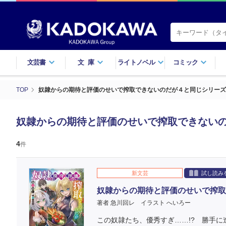
文芸書
文庫
ライトノベル
コミック
TOP
奴隷からの期待と評価のせいで搾取できないのだが４と同じシリーズ
奴隷からの期待と評価のせいで搾取できない
4
件
新文芸
試し読み
奴隷からの期待と評価のせいで搾取
著者 急川回レ
イラスト へいろー
この奴隷たち、優秀すぎ……!? 勝手