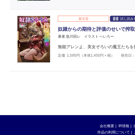
新文芸
試し読み
奴隷からの期待と評価のせいで搾取
著者 急川回レ
イラスト へいろー
無能アレンよ、美女ぞろいの魔王たちを
定価
1,595
円（本体
1,450
円＋税）
発売日：2
会社概要
IR情報
作品の利用について