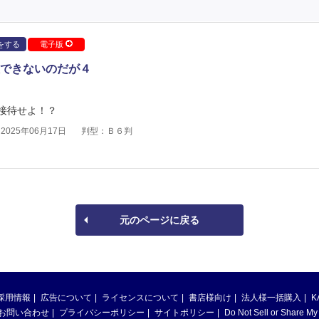
をする
電子版
できないのだが４
接待せよ！？
025年06月17日
判型：Ｂ６判
元のページに戻る
採用情報
広告について
ライセンスについて
書店様向け
法人様一括購入
K
お問い合わせ
プライバシーポリシー
サイトポリシー
Do Not Sell or Share My