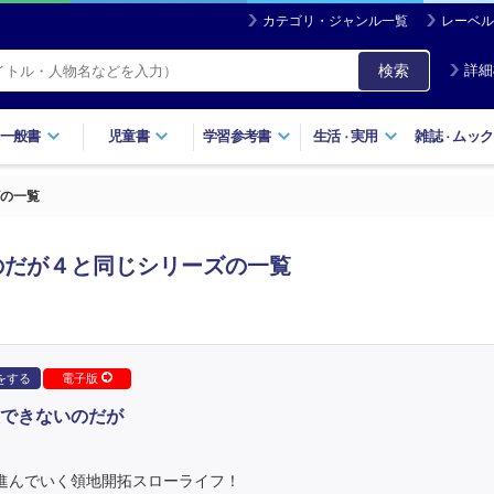
カテゴリ・ジャンル一覧
レーベル
検索
詳細
一般書
児童書
学習参考書
生活
実用
雑誌
ムック
・
・
の一覧
のだが４と同じシリーズの一覧
をする
電子版
できないのだが
に進んでいく領地開拓スローライフ！