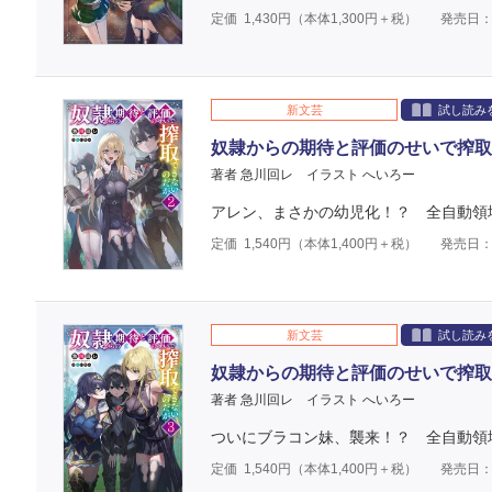
定価
1,430
円（本体
1,300
円＋税）
発売日：2
新文芸
試し読み
奴隷からの期待と評価のせいで搾取
著者 急川回レ
イラスト へいろー
アレン、まさかの幼児化！？ 全自動領
定価
1,540
円（本体
1,400
円＋税）
発売日：2
新文芸
試し読み
奴隷からの期待と評価のせいで搾取
著者 急川回レ
イラスト へいろー
ついにブラコン妹、襲来！？ 全自動領
定価
1,540
円（本体
1,400
円＋税）
発売日：2