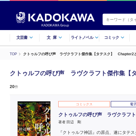
文芸書
文庫
ライトノベル
コミック
TOP
クトゥルフの呼び声 ラヴクラフト傑作集【タテスク】 Chapter
クトゥルフの呼び声 ラヴクラフト傑作集【タテ
20
件
コミックス
電
クトゥルフの呼び声 ラヴクラフト傑
著者 田辺 剛
『クトゥルフ神話』の原点、遂にタテス