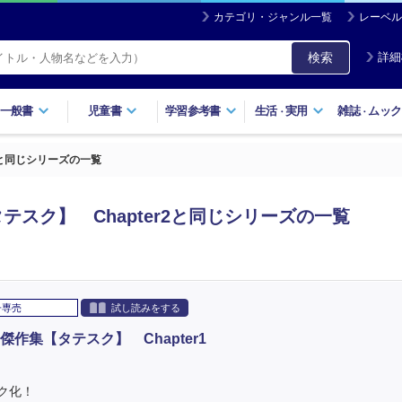
カテゴリ・ジャンル一覧
レーベル
検索
詳細
一般書
児童書
学習参考書
生活
実用
雑誌
ムック
・
・
2と同じシリーズの一覧
スク】 Chapter2と同じシリーズの一覧
子専売
試し読みをする
作集【タテスク】 Chapter1
ク化！