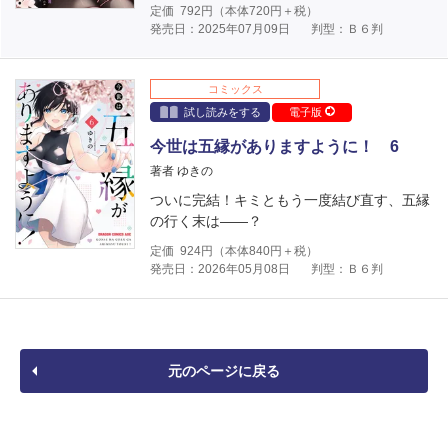
定価
792
円（本体
720
円＋税）
発売日：2025年07月09日
判型：Ｂ６判
コミックス
試し読みをする
電子版
今世は五縁がありますように！ 6
著者 ゆきの
ついに完結！キミともう一度結び直す、五縁
の行く末は――？
定価
924
円（本体
840
円＋税）
発売日：2026年05月08日
判型：Ｂ６判
元のページに戻る