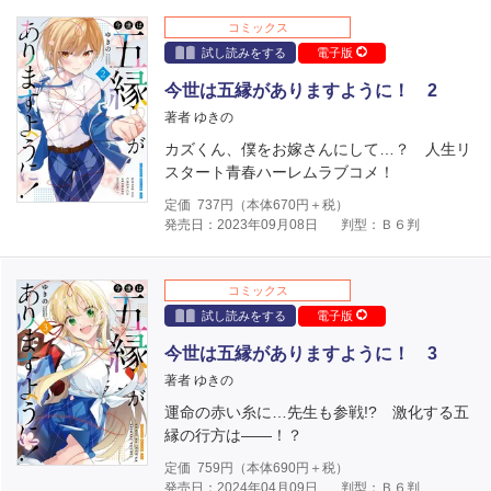
コミックス
試し読みをする
電子版
今世は五縁がありますように！ 2
著者 ゆきの
カズくん、僕をお嫁さんにして…？ 人生リ
スタート青春ハーレムラブコメ！
定価
737
円（本体
670
円＋税）
発売日：2023年09月08日
判型：Ｂ６判
コミックス
試し読みをする
電子版
今世は五縁がありますように！ 3
著者 ゆきの
運命の赤い糸に…先生も参戦!? 激化する五
縁の行方は――！？
定価
759
円（本体
690
円＋税）
発売日：2024年04月09日
判型：Ｂ６判