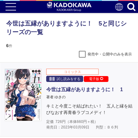
今世は五縁がありますように！ 5と同じシ
リーズの一覧
6
件
発売中・公開中のみを表示
コミックス
試し読みをする
電子版
今世は五縁がありますように！ 1
著者 ゆきの
キミと今度こそ結ばれたい！ 五人と縁を結
びなおす再青春ラブコメディ！
定価
726
円（本体
660
円＋税）
発売日：2023年03月09日
判型：Ｂ６判