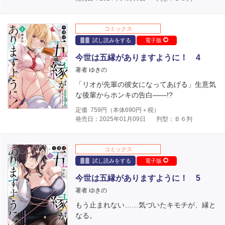
コミックス
試し読みをする
電子版
今世は五縁がありますように！ 4
著者 ゆきの
「リオが先輩の彼女になってあげる」生意気
な後輩からホンキの告白――!?
定価
759
円（本体
690
円＋税）
発売日：2025年01月09日
判型：Ｂ６判
コミックス
試し読みをする
電子版
今世は五縁がありますように！ 5
著者 ゆきの
もう止まれない……気づいたキモチが、縁と
なる。