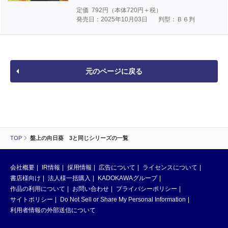
定価
792
円（本体
720
円＋税）
発売日：2025年10月03日
判型：Ｂ６判
元のページに戻る
TOP
盤上の向日葵 3と同じシリーズの一覧
会社概要
IR情報
採用情報
広告について
ライセンスについて
書店様向け
法人様一括購入
KADOKAWAグループ
作品の利用について
お問い合わせ
プライバシーポリシー
サイトポリシー
Do Not Sell or Share My Personal Information
利用者情報の外部送信について