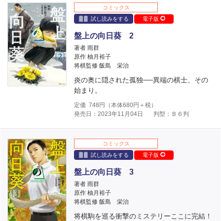
コミックス
試し読みをする
電子版
盤上の向日葵 2
著者 雨群
原作 柚月裕子
将棋監修 飯島 栄治
炎の奥に隠された孤独──異端の棋士、その
始まり。
定価
748
円（本体
680
円＋税）
発売日：2023年11月04日
判型：Ｂ６判
コミックス
試し読みをする
電子版
盤上の向日葵 3
著者 雨群
原作 柚月裕子
将棋監修 飯島 栄治
将棋駒を巡る衝撃のミステリーここに完結！