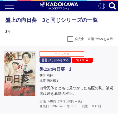
盤上の向日葵 3と同じシリーズの一覧
3
件
発売中・公開中のみを表示
コミックス
試し読みをする
電子版
盤上の向日葵 1
著者 雨群
原作 柚月裕子
白骨死体とともに見つかった名匠の駒。被疑
者は若き異端の棋士。
定価
748
円（本体
680
円＋税）
発売日：2023年03月03日
判型：Ｂ６判