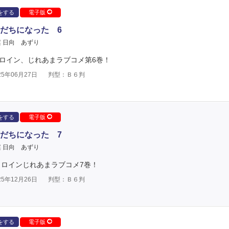
をする
電子版
だちになった 6
 日向 あずり
ヒロイン、じれあまラブコメ第6巻！
5年06月27日
判型：Ｂ６判
をする
電子版
だちになった 7
 日向 あずり
ヒロインじれあまラブコメ7巻！
5年12月26日
判型：Ｂ６判
をする
電子版