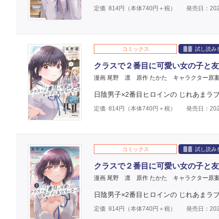
定価
814
円（本体
740
円＋税）
発売日：202
コミックス
試し読み
クラスで２番目に可愛い女の子と友
漫画 尾野 凛
原作 たかた
キャラクター原案
日陰男子×2番目ヒロインの じれあまラ
定価
814
円（本体
740
円＋税）
発売日：202
コミックス
試し読み
クラスで２番目に可愛い女の子と友
漫画 尾野 凛
原作 たかた
キャラクター原案
日陰男子×2番目ヒロインの じれあまラ
定価
814
円（本体
740
円＋税）
発売日：202