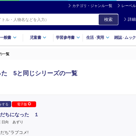
カテゴリ・ジャンル一覧
レーベル
検索
詳細
一般書
児童書
学習参考書
生活
実用
雑誌
ムック
・
・
の一覧
た 5と同じシリーズの一覧
をする
電子版
だちになった １
 日向 あずり
だち”ラブコメ!