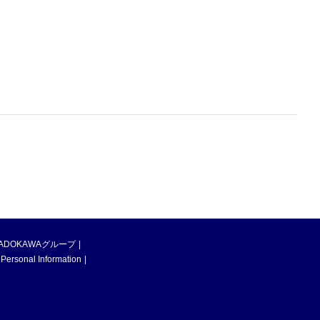
ADOKAWAグループ
 Personal Information