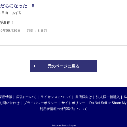
だちになった 8
 日向 あずり
第8巻！
6年06月26日
判型：Ｂ６判
元のページに戻る
採用情報
広告について
ライセンスについて
書店様向け
法人様一括購入
K
お問い合わせ
プライバシーポリシー
サイトポリシー
Do Not Sell or Share My
利用者情報の外部送信について