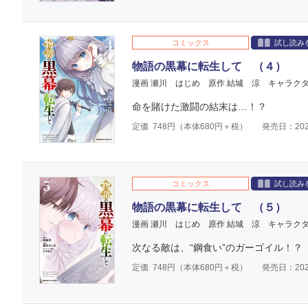
コミックス
試し読み
物語の黒幕に転生して （４）
漫画 瀬川 はじめ
原作 結城 涼
キャラクタ
命を賭けた激闘の結末は…！？
定価
748
円（本体
680
円＋税）
発売日：202
コミックス
試し読み
物語の黒幕に転生して （５）
漫画 瀬川 はじめ
原作 結城 涼
キャラクタ
次なる敵は、“鋼食い”のガーゴイル！？
定価
748
円（本体
680
円＋税）
発売日：202