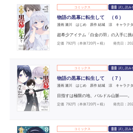
コミックス
試し読み
物語の黒幕に転生して （６）
漫画 瀬川 はじめ
原作 結城 涼
キャラクタ
超希少アイテム「白金の羽」の入手に挑
定価
792
円（本体
720
円＋税）
発売日：202
コミックス
試し読み
物語の黒幕に転生して （７）
漫画 瀬川 はじめ
原作 結城 涼
キャラクタ
目指すは極限の地、バルドル山脈――。
定価
792
円（本体
720
円＋税）
発売日：202
コミックス
試し読み