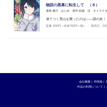
物語の黒幕に転生して （８）
漫画 瀬川 はじめ
原作 結城 涼
キャラクタ
凍てつく雪山を襲ったのは――謎の炎！
定価
836
円（本体
760
円＋税）
発売日：202
会社概要
IR情報
作品の利用について