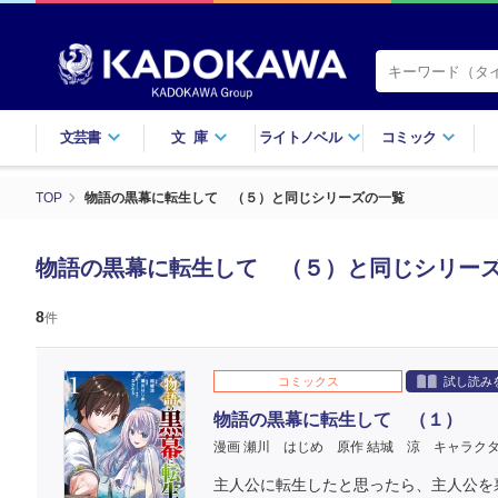
文芸書
文庫
ライトノベル
コミック
TOP
物語の黒幕に転生して （５）と同じシリーズの一覧
物語の黒幕に転生して （５）と同じシリー
8
件
コミックス
試し読み
物語の黒幕に転生して （１）
漫画 瀬川 はじめ
原作 結城 涼
キャラクタ
主人公に転生したと思ったら、主人公を