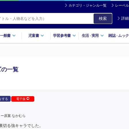
カテゴリ・ジャンル一覧
レーベル
検索
詳細
一般書
児童書
学習参考書
生活
実用
雑誌
ムック
・
・
ズの一覧
をする
電子版
ー原案 なかむら
裏切る強キャラでした。