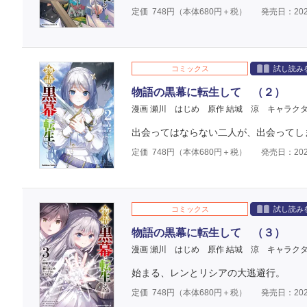
定価
748
円（本体
680
円＋税）
発売日：202
コミックス
試し読み
物語の黒幕に転生して （２）
漫画 瀬川 はじめ
原作 結城 涼
キャラクタ
出会ってはならない二人が、出会ってし
定価
748
円（本体
680
円＋税）
発売日：202
コミックス
試し読み
物語の黒幕に転生して （３）
漫画 瀬川 はじめ
原作 結城 涼
キャラクタ
始まる、レンとリシアの大逃避行。
定価
748
円（本体
680
円＋税）
発売日：202