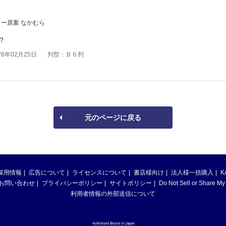
ー原案 なかむら
？
6年02月25日
判型：Ｂ６判
元のページに戻る
採用情報
広告について
ライセンスについて
書店様向け
法人様一括購入
K
お問い合わせ
プライバシーポリシー
サイトポリシー
Do Not Sell or Share My
利用者情報の外部送信について