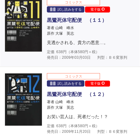
コミックス
試し読みをする
電子版
黒鷺死体宅配便 （１１）
著者 山崎 峰水
原作 大塚 英志
見透かされる、貴方の悪意…。
定価
638
円（本体
580
円＋税）
発売日：2009年03月03日
判型：Ｂ６変形判
コミックス
試し読みをする
電子版
黒鷺死体宅配便 （１２）
著者 山崎 峰水
原作 大塚 英志
お笑い芸人は、死者だった！？
定価
638
円（本体
580
円＋税）
発売日：2009年11月20日
判型：Ｂ６変形判