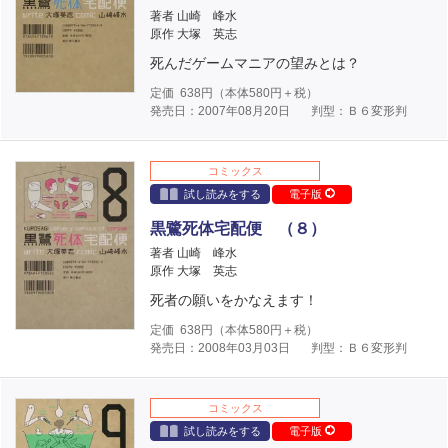
著者 山崎 峰水
原作 大塚 英志
死んだゲームマニアの望みとは？
定価
638
円（本体
580
円＋税）
発売日：2007年08月20日
判型：Ｂ６変形判
コミックス
試し読みをする
電子版
黒鷺死体宅配便 （８）
著者 山崎 峰水
原作 大塚 英志
死者の願いをかなえます！
定価
638
円（本体
580
円＋税）
発売日：2008年03月03日
判型：Ｂ６変形判
コミックス
試し読みをする
電子版