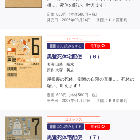
相…。死体の願い、叶えます！
定価
638
円（本体
580
円＋税）
発売日：2005年08月24日
判型：Ｂ６変形判
コミックス
試し読みをする
電子版
黒鷺死体宅配便 （６）
著者 山崎 峰水
原作 大塚 英志
屋根裏の死体、樹海の自殺の真相…。死体の
願い、叶えます！
定価
638
円（本体
580
円＋税）
発売日：2007年01月24日
判型：Ｂ６変形判
コミックス
試し読みをする
電子版
黒鷺死体宅配便 （７）