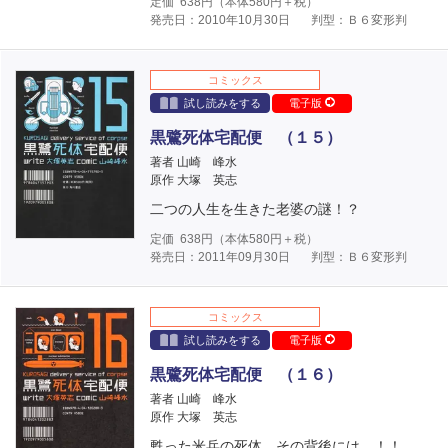
定価
638
円（本体
580
円＋税）
発売日：2010年10月30日
判型：Ｂ６変形判
コミックス
試し読みをする
電子版
黒鷺死体宅配便 （１５）
著者 山崎 峰水
原作 大塚 英志
二つの人生を生きた老婆の謎！？
定価
638
円（本体
580
円＋税）
発売日：2011年09月30日
判型：Ｂ６変形判
コミックス
試し読みをする
電子版
黒鷺死体宅配便 （１６）
著者 山崎 峰水
原作 大塚 英志
甦った米兵の死体。その背後には…！！