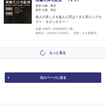
著者 山崎 峰水
原作 大塚 英志
他人の美しさを盗んだ罰は？大人気ロングセ
ラー・モダンホラー！
定価
638
円（本体
580
円＋税）
発売日：2014年11月04日
判型：Ｂ６変形判
もっと見る
元のページに戻る