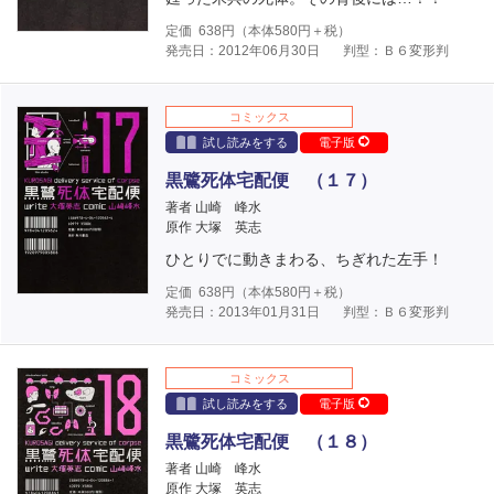
定価
638
円（本体
580
円＋税）
発売日：2012年06月30日
判型：Ｂ６変形判
コミックス
試し読みをする
電子版
黒鷺死体宅配便 （１７）
著者 山崎 峰水
原作 大塚 英志
ひとりでに動きまわる、ちぎれた左手！
定価
638
円（本体
580
円＋税）
発売日：2013年01月31日
判型：Ｂ６変形判
コミックス
試し読みをする
電子版
黒鷺死体宅配便 （１８）
著者 山崎 峰水
原作 大塚 英志