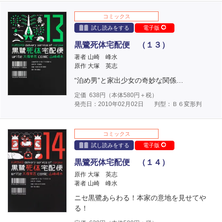
コミックス
試し読みをする
電子版
黒鷺死体宅配便 （１３）
著者 山崎 峰水
原作 大塚 英志
“泊め男”と家出少女の奇妙な関係…
定価
638
円（本体
580
円＋税）
発売日：2010年02月02日
判型：Ｂ６変形判
コミックス
試し読みをする
電子版
黒鷺死体宅配便 （１４）
原作 大塚 英志
著者 山崎 峰水
ニセ黒鷺あらわる！本家の意地を見せてや
る！