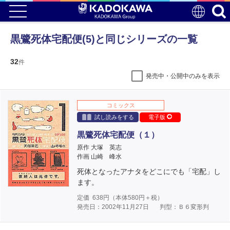
黒鷺死体宅配便(5)と同じシリーズの一覧
32
件
発売中・公開中のみを表示
コミックス
試し読みをする
電子版
黒鷺死体宅配便（１）
原作 大塚 英志
作画 山崎 峰水
死体となったアナタをどこにでも「宅配」し
ます。
定価
638
円（本体
580
円＋税）
発売日：2002年11月27日
判型：Ｂ６変形判