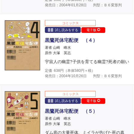
発売日：2004年01月28日
判型：Ｂ６変形判
コミックス
試し読みをする
電子版
黒鷺死体宅配便 （４）
著者 山崎 峰水
原作 大塚 英志
宇宙人の幽霊?子供を育てる幽霊?死者の願い
定価
638
円（本体
580
円＋税）
発売日：2004年10月26日
判型：Ｂ６変形判
コミックス
試し読みをする
電子版
黒鷺死体宅配便 （５）
著者 山崎 峰水
原作 大塚 英志
ダム底の大量死体、ミイラが告げた死の真