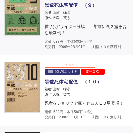
黒鷺死体宅配便 （９）
著者 山崎 峰水
原作 大塚 英志
首”だけ”ライダー登場！ 都市伝説２篇を含
む最新刊！
定価
638
円（本体
580
円＋税）
発売日：2008年08月01日
判型：Ｂ６変形判
コミックス
試し読みをする
電子版
黒鷺死体宅配便 （１０）
著者 山崎 峰水
原作 大塚 英志
死者をショックで蘇らせるＡＥＤ男登場！
定価
638
円（本体
580
円＋税）
発売日：2008年10月31日
判型：Ｂ６変形判