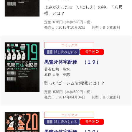
よみがえった古（いにしえ）の神、「八尺
様」とは？
定価
638
円（本体
580
円＋税）
発売日：2013年10月02日
判型：Ｂ６変形判
コミックス
試し読みをする
電子版
黒鷺死体宅配便 （１９）
著者 山崎 峰水
原作 大塚 英志
甦った”ゴーレム”の秘密とは！？
定価
638
円（本体
580
円＋税）
発売日：2014年04月04日
判型：Ｂ６変形判
コミックス
試し読みをする
電子版
黒鷺死体宅配便 （２０）