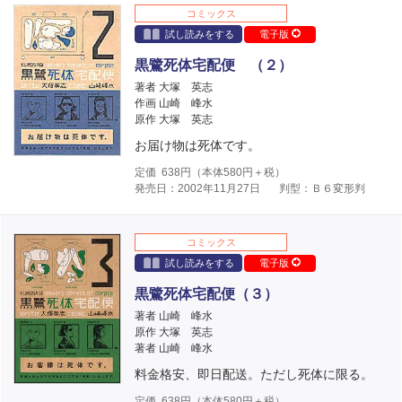
コミックス
試し読みをする
電子版
黒鷺死体宅配便 （２）
著者 大塚 英志
作画 山崎 峰水
原作 大塚 英志
お届け物は死体です。
定価
638
円（本体
580
円＋税）
発売日：2002年11月27日
判型：Ｂ６変形判
コミックス
試し読みをする
電子版
黒鷺死体宅配便（３）
著者 山崎 峰水
原作 大塚 英志
著者 山崎 峰水
料金格安、即日配送。ただし死体に限る。
定価
638
円（本体
580
円＋税）