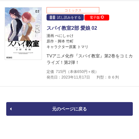
コミックス
試し読みをする
電子版
スパイ教室2部 愛娘 02
漫画 べにしゃけ
原作・脚本 竹町
キャラクター原案 トマリ
TVアニメ化作『スパイ教室』第2巻をコミカ
ライズ！第2弾！
定価
715
円（本体
650
円＋税）
発売日：2023年11月17日
判型：Ｂ６判
元のページに戻る