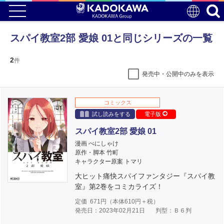
スパイ教室2部 愛娘 01と同じシリーズの一覧
2
件
発売中・公開中のみを表示
コミックス
試し読みをする
電子版
スパイ教室2部 愛娘 01
漫画 べにしゃけ
原作・脚本 竹町
キャラクター原案 トマリ
大ヒット痛快スパイファンタジー『スパイ教
室』第2巻をコミカライズ！
定価
671
円（本体
610
円＋税）
発売日：2023年02月21日
判型：Ｂ６判