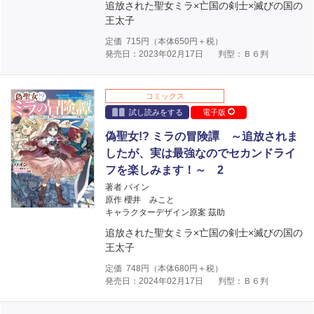
追放された聖女ミラ×亡国の剣士×滅びの国の
王太子
定価
715
円（本体
650
円＋税）
発売日：2023年02月17日
判型：Ｂ６判
コミックス
試し読みをする
電子版
偽聖女!? ミラの冒険譚 ～追放されま
したが、実は最強なのでセカンドライ
フを楽しみます！～ 2
著者 パイン
原作 櫻井 みこと
キャラクターデザイン原案 茲助
追放された聖女ミラ×亡国の剣士×滅びの国の
王太子
定価
748
円（本体
680
円＋税）
発売日：2024年02月17日
判型：Ｂ６判