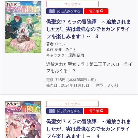
コミックス
試し読みをする
電子版
偽聖女!? ミラの冒険譚 ～追放されま
したが、実は最強なのでセカンドライ
フを楽しみます！～ 3
著者 パイン
原作 櫻井 みこと
キャラクター原案 茲助
追放された聖女ミラ！第二王子とスローライ
フをおくる！？
定価
748
円（本体
680
円＋税）
発売日：2024年11月18日
判型：Ｂ６判
コミックス
試し読みをする
電子版
偽聖女!? ミラの冒険譚 ～追放されま
したが、実は最強なのでセカンドライ
フを楽しみます！～ ４