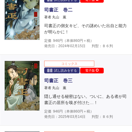
司書正 巻二
著者 丸山 薫
司書正の側女キビ、その謎めいた出自と能力
が明らかに！
定価
946
円（本体
860
円＋税）
発売日：2024年02月15日
判型：Ｂ６判
コミックス
試し読みをする
電子版
司書正 巻三
著者 丸山 薫
隠し通せる秘密はない。ついに、ある者が司
書正の居所を嗅ぎ付けた…！
定価
946
円（本体
860
円＋税）
発売日：2025年03月14日
判型：Ｂ６判