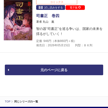
コミックス
試し読みをする
電子版
司書正 巻四
著者 丸山 薫
智の器“司書正”を巡る争いは、国家の未来を
揺るがしていく！
定価
946
円（本体
860
円＋税）
発売日：2026年05月15日
判型：Ｂ６判
元のページに戻る
TOP
同じシリーズの一覧