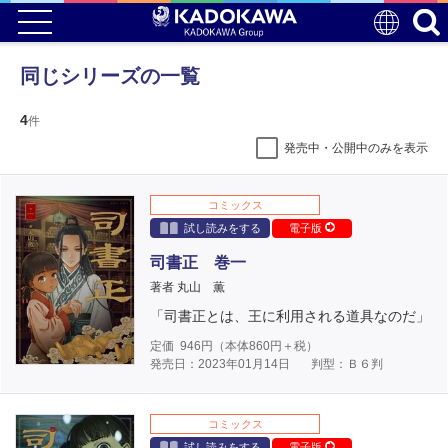
同じシリーズの一覧
4
件
発売中・公開中のみを表示
コミックス
試し読みをする
電子版
司書正 巻一
著者 丸山 薫
「司書正とは、王に利用される道具なのだ」
定価
946
円（本体
860
円＋税）
発売日：2023年01月14日
判型：Ｂ６判
コミックス
試し読みをする
電子版