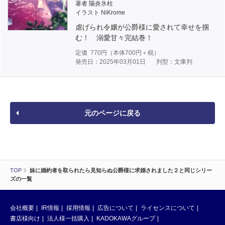
著者 陽炎氷柱
イラスト NiKrome
虐げられ令嬢が公爵様に愛されて幸せを掴
む！ 溺愛甘々完結巻！
定価
770
円（本体
700
円＋税）
発売日：2025年03月01日
判型：文庫判
元のページに戻る
TOP
妹に婚約者を取られたら見知らぬ公爵様に求婚されました２と同じシリー
ズの一覧
会社概要
IR情報
採用情報
広告について
ライセンスについて
書店様向け
法人様一括購入
KADOKAWAグループ