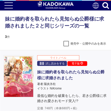
妹に婚約者を取られたら見知らぬ公爵様に求
婚されました２と同じシリーズの一覧
3
件
発売中・公開中のみを表示
ライトノベル
試し読みをする
電子版
妹に婚約者を取られたら見知らぬ公爵
様に求婚されました
著者 陽炎氷柱
イラスト NiKrome
最低な婚約を破棄をしたら、若き公爵様に求
婚され愛されモード突入!?
定価
748
円（本体
680
円＋税）