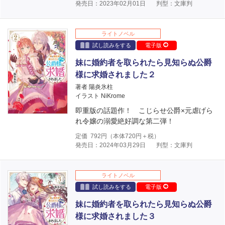
発売日：2023年02月01日
判型：文庫判
ライトノベル
試し読みをする
電子版
妹に婚約者を取られたら見知らぬ公爵
様に求婚されました２
著者 陽炎氷柱
イラスト NiKrome
即重版の話題作！ こじらせ公爵×元虐げら
れ令嬢の溺愛絶好調な第二弾！
定価
792
円（本体
720
円＋税）
発売日：2024年03月29日
判型：文庫判
ライトノベル
試し読みをする
電子版
妹に婚約者を取られたら見知らぬ公爵
様に求婚されました３