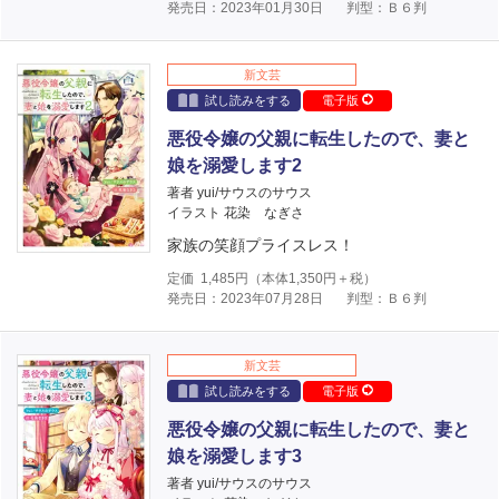
発売日：2023年01月30日
判型：Ｂ６判
新文芸
試し読みをする
電子版
悪役令嬢の父親に転生したので、妻と
娘を溺愛します2
著者 yui/サウスのサウス
イラスト 花染 なぎさ
家族の笑顔プライスレス！
定価
1,485
円（本体
1,350
円＋税）
発売日：2023年07月28日
判型：Ｂ６判
新文芸
試し読みをする
電子版
悪役令嬢の父親に転生したので、妻と
娘を溺愛します3
著者 yui/サウスのサウス