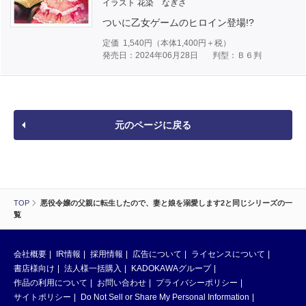
イラスト 花染 なぎさ
ついに乙女ゲームのヒロイン登場!?
定価
1,540
円（本体
1,400
円＋税）
発売日：2024年06月28日
判型：Ｂ６判
元のページに戻る
TOP
悪役令嬢の父親に転生したので、妻と娘を溺愛します2と同じシリーズの一
覧
会社概要
IR情報
採用情報
広告について
ライセンスについて
書店様向け
法人様一括購入
KADOKAWAグループ
作品の利用について
お問い合わせ
プライバシーポリシー
サイトポリシー
Do Not Sell or Share My Personal Information