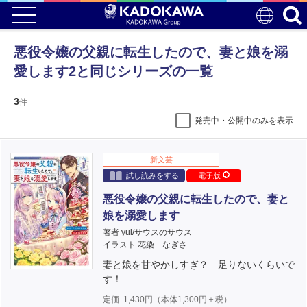
悪役令嬢の父親に転生したので、妻と娘を溺
愛します2と同じシリーズの一覧
3
件
発売中・公開中のみを表示
新文芸
試し読みをする
電子版
悪役令嬢の父親に転生したので、妻と
娘を溺愛します
著者 yui/サウスのサウス
イラスト 花染 なぎさ
妻と娘を甘やかしすぎ？ 足りないくらいで
す！
定価
1,430
円（本体
1,300
円＋税）