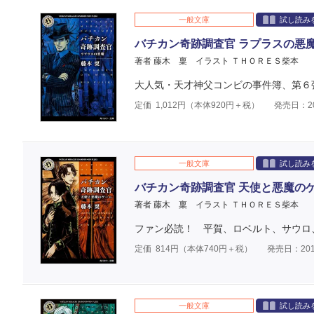
一般文庫
試し読み
バチカン奇跡調査官 ラプラスの悪
著者 藤木 稟
イラスト ＴＨＯＲＥＳ柴本
大人気・天才神父コンビの事件簿、第６
定価
1,012
円（本体
920
円＋税）
発売日：20
一般文庫
試し読み
バチカン奇跡調査官 天使と悪魔の
著者 藤木 稟
イラスト ＴＨＯＲＥＳ柴本
ファン必読！ 平賀、ロベルト、サウロ
定価
814
円（本体
740
円＋税）
発売日：201
一般文庫
試し読み