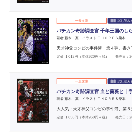
一般文庫
試し読み
バチカン奇跡調査官 千年王国のし
著者 藤木 稟
イラスト ＴＨＯＲＥＳ柴本
天才神父コンビの事件簿・第４弾、書き
定価
1,012
円（本体
920
円＋税）
発売日：20
一般文庫
試し読み
バチカン奇跡調査官 血と薔薇と十
著者 藤木 稟
イラスト ＴＨＯＲＥＳ柴本
大人気・天才神父コンビの事件簿、第５
定価
1,056
円（本体
960
円＋税）
発売日：20