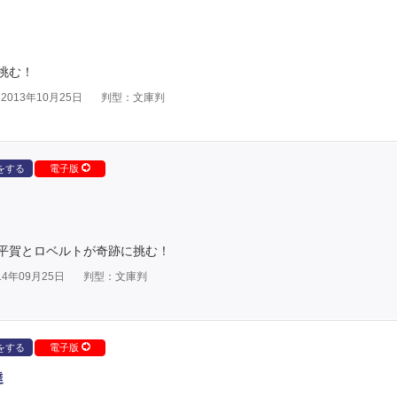
挑む！
013年10月25日
判型：文庫判
をする
電子版
平賀とロベルトが奇跡に挑む！
4年09月25日
判型：文庫判
をする
電子版
達