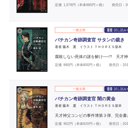
定価
1,078
円（本体
980
円＋税）
発売日：20
一般文庫
試し読み
バチカン奇跡調査官 サタンの裁き
著者 藤木 稟
イラスト ＴＨＯＲＥＳ柴本
腐敗しない死体の謎を解け──!? 天才
定価
880
円（本体
800
円＋税）
発売日：201
一般文庫
試し読み
バチカン奇跡調査官 闇の黄金
著者 藤木 稟
イラスト ＴＨＯＲＥＳ柴本
天才神父コンビの事件簿第３弾、完全書
定価
902
円（本体
820
円＋税）
発売日：201