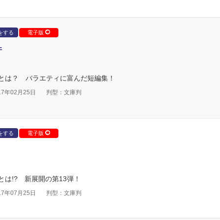
をする
電子版
件
とは？ バラエティに富んだ短編集！
7年02月25日
判型：文庫判
をする
電子版
は!? 新展開の第13弾！
7年07月25日
判型：文庫判