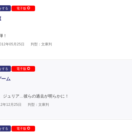
をする
電子版
魔
弾！
12年05月25日
判型：文庫判
をする
電子版
ゲーム
、ジュリア…彼らの過去が明らかに！
2年12月25日
判型：文庫判
をする
電子版