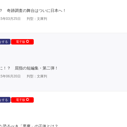
？ 奇跡調査の舞台はついに日本へ！
5年03月25日
判型：文庫判
をする
電子版
に！？ 屈指の短編集・第二弾！
5年06月20日
判型：文庫判
をする
電子版
た恐るべき「悪魔」の正体とは？