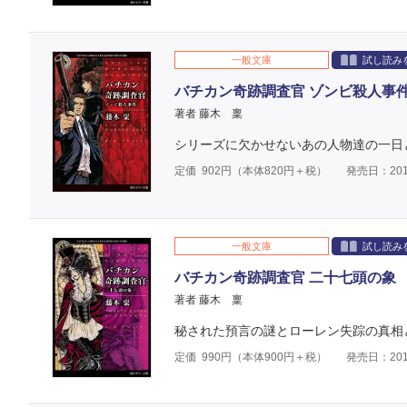
一般文庫
試し読み
バチカン奇跡調査官 ゾンビ殺人事
著者 藤木 稟
シリーズに欠かせないあの人物達の一日
定価
902
円（本体
820
円＋税）
発売日：201
一般文庫
試し読み
バチカン奇跡調査官 二十七頭の象
著者 藤木 稟
秘された預言の謎とローレン失踪の真相と
定価
990
円（本体
900
円＋税）
発売日：201