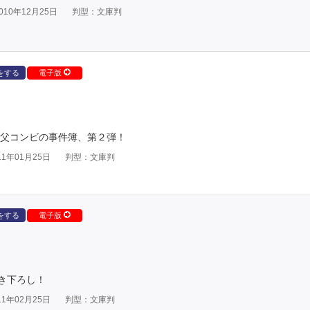
10年12月25日
判型：文庫判
をする
電子版
神父コンビの事件簿、第２弾！
1年01月25日
判型：文庫判
をする
電子版
き下ろし！
1年02月25日
判型：文庫判