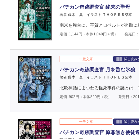
バチカン奇跡調査官 終末の聖母
著者 藤木 稟
イラスト ＴＨＯＲＥＳ柴本
南米を舞台に、平賀とロベルトが奇跡に
定価
1,144
円（本体
1,040
円＋税）
発売日：2
一般文庫
試し読み
バチカン奇跡調査官 月を呑む氷狼
著者 藤木 稟
イラスト ＴＨＯＲＥＳ柴本
北欧神話にまつわる怪死事件の謎とは…
定価
902
円（本体
820
円＋税）
発売日：201
一般文庫
試し読み
バチカン奇跡調査官 原罪無き使徒