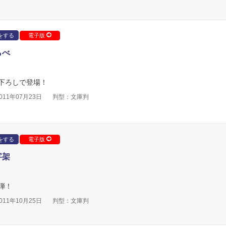
をする
電子版
らべ
下ろしで登場！
11年07月23日
判型：文庫判
をする
電子版
字架
弾！
11年10月25日
判型：文庫判