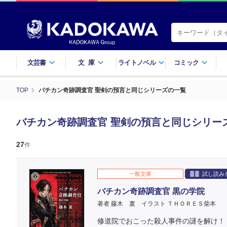
文芸書
文庫
ライトノベル
コミック
TOP
バチカン奇跡調査官 聖剣の預言と同じシリーズの一覧
バチカン奇跡調査官 聖剣の預言と同じシリー
27
件
一般文庫
試し読み
バチカン奇跡調査官 黒の学院
著者 藤木 稟
イラスト ＴＨＯＲＥＳ柴本
修道院でおこった殺人事件の謎を解け！ 