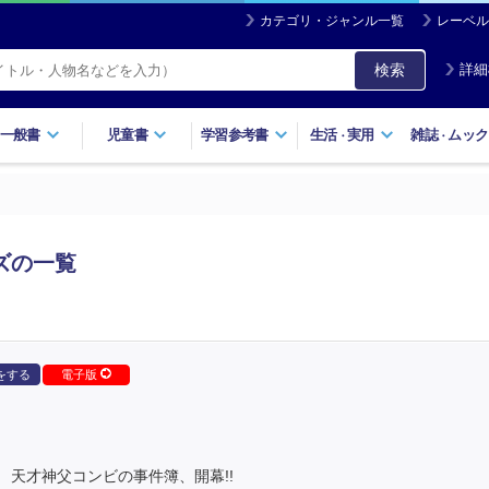
カテゴリ・ジャンル一覧
レーベル
検索
詳細
一般書
児童書
学習参考書
生活
実用
雑誌
ムック
・
・
ズの一覧
をする
電子版
天才神父コンビの事件簿、開幕!!