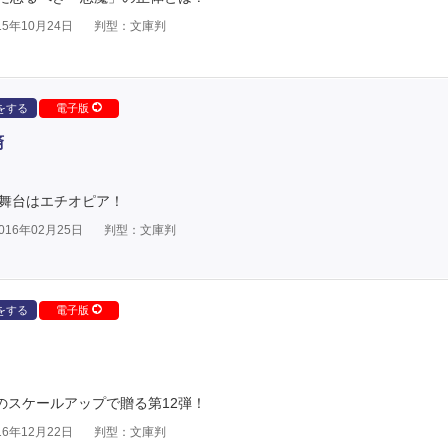
5年10月24日
判型：文庫判
をする
電子版
裔
の舞台はエチオピア！
16年02月25日
判型：文庫判
をする
電子版
のスケールアップで贈る第12弾！
6年12月22日
判型：文庫判