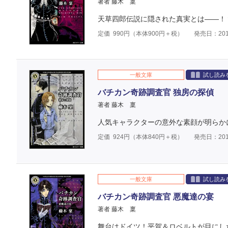
著者 藤木 稟
天草四郎伝説に隠された真実とは――！
定価
990
円（本体
900
円＋税）
発売日：201
一般文庫
試し読み
バチカン奇跡調査官 独房の探偵
著者 藤木 稟
人気キャラクターの意外な素顔が明らか
定価
924
円（本体
840
円＋税）
発売日：201
一般文庫
試し読み
バチカン奇跡調査官 悪魔達の宴
著者 藤木 稟
舞台はドイツ！平賀＆ロベルトが目にし