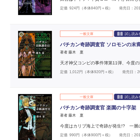
定価
924
円（本体
840
円＋税）
発売日：201
一般文庫
試し読み
バチカン奇跡調査官 ソロモンの末
著者 藤木 稟
天才神父コンビの事件簿第11弾、今度
定価
1,012
円（本体
920
円＋税）
発売日：20
一般文庫
試し読み
バチカン奇跡調査官 楽園の十字架
著者 藤木 稟
今度はカリブ海上で奇跡が発生!? 一層
定価
990
円（本体
900
円＋税）
発売日：201