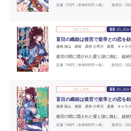
定価
715
円（本体
650
円＋税）
発売日：202
コミックス
試し読み
盲目の織姫は後宮で皇帝との恋を紡
漫画 深山 靖宙
原作 小早川 真寛
キャラク
後宮の闇に隠された愛と謎に挑む、超絶
定価
748
円（本体
680
円＋税）
発売日：202
コミックス
試し読み
盲目の織姫は後宮で皇帝との恋を紡
漫画 深山 靖宙
原作 小早川 真寛
キャラク
後宮の闇に隠された愛と謎に挑む、超絶
定価
748
円（本体
680
円＋税）
発売日：202