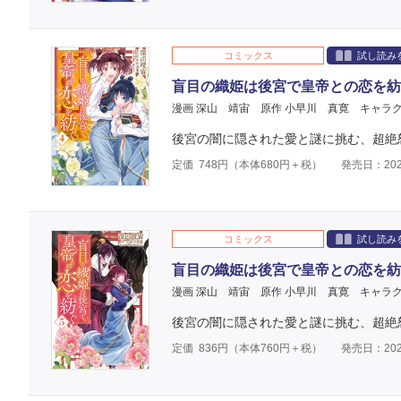
コミックス
試し読み
盲目の織姫は後宮で皇帝との恋を紡
漫画 深山 靖宙
原作 小早川 真寛
キャラク
後宮の闇に隠された愛と謎に挑む、超絶
定価
748
円（本体
680
円＋税）
発売日：202
コミックス
試し読み
盲目の織姫は後宮で皇帝との恋を紡
漫画 深山 靖宙
原作 小早川 真寛
キャラク
後宮の闇に隠された愛と謎に挑む、超絶
定価
836
円（本体
760
円＋税）
発売日：202