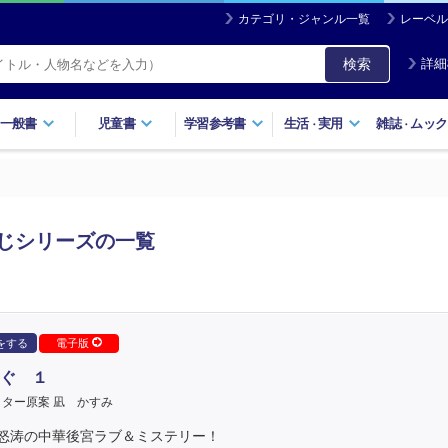
カテゴリ・ジャンル一覧
レーベル
検索
詳細
一般書
児童書
学習参考書
生活
実用
雑誌
ムック
・
・
じシリーズの一覧
をする
電子版
ぐ １
ター原案 凪 かすみ
怒涛の中華後宮ラブ＆ミステリー！