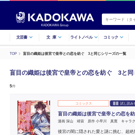
文芸書
文庫
ライトノベル
コミック
TOP
盲目の織姫は後宮で皇帝との恋を紡ぐ 3と同じシリーズの一覧
盲目の織姫は後宮で皇帝との恋を紡ぐ 3と同
5
件
コミックス
試し読み
盲目の織姫は後宮で皇帝との恋を紡
漫画 深山 靖宙
原作 小早川 真寛
キャラク
後宮の闇に隠された愛と謎に挑む、超絶