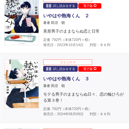
試し読みをする
電子版
いやはや熱海くん ２
著者 田沼 朝
美形男子のままならぬ恋と日常
定価
792
円（本体
720
円＋税）
発売日：2023年10月14日
判型：Ｂ６判
コミックス
試し読みをする
電子版
いやはや熱海くん ３
著者 田沼 朝
モテる男子のままならぬ日々、恋の輪ひろが
る第３巻！
定価
792
円（本体
720
円＋税）
発売日：2024年08月09日
判型：Ｂ６判