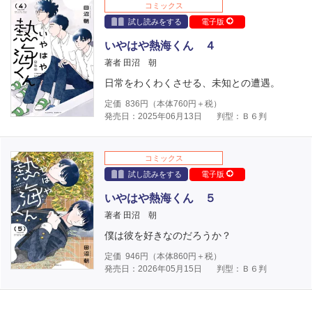
コミックス
試し読みをする
電子版
いやはや熱海くん ４
著者 田沼 朝
日常をわくわくさせる、未知との遭遇。
定価
836
円（本体
760
円＋税）
発売日：2025年06月13日
判型：Ｂ６判
コミックス
試し読みをする
電子版
いやはや熱海くん ５
著者 田沼 朝
僕は彼を好きなのだろうか？
定価
946
円（本体
860
円＋税）
発売日：2026年05月15日
判型：Ｂ６判