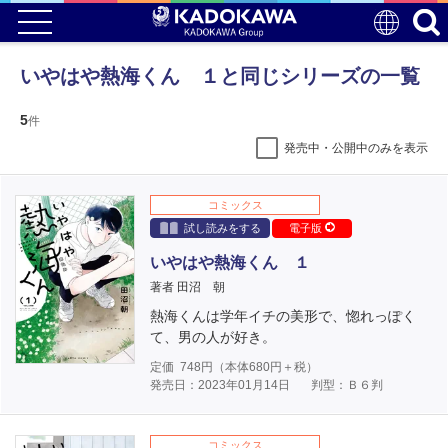
いやはや熱海くん １と同じシリーズの一覧
5
件
発売中・公開中のみを表示
コミックス
試し読みをする
電子版
いやはや熱海くん １
著者 田沼 朝
熱海くんは学年イチの美形で、惚れっぽく
て、男の人が好き。
定価
748
円（本体
680
円＋税）
発売日：2023年01月14日
判型：Ｂ６判
コミックス