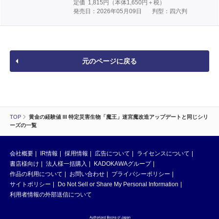
定価
1,815
円（本体
1,650
円＋税）
発売日：2026年05月09日
判型：四六判
元のページに戻る
TOP
黄金の経験値 III 特定災害生物「魔王」迷宮魔改造アップデートと同じシリ
ーズの一覧
会社概要
IR情報
採用情報
広告について
ライセンスについて
書店様向け
法人様一括購入
KADOKAWAグループ
作品の利用について
お問い合わせ
プライバシーポリシー
サイトポリシー
Do Not Sell or Share My Personal Information
利用者情報の外部送信について