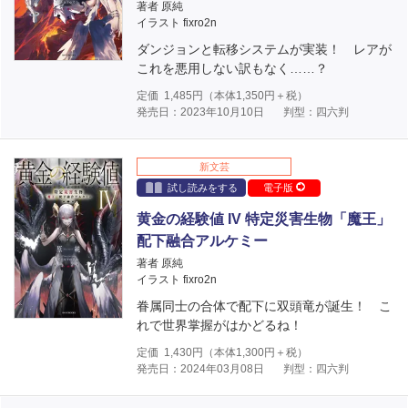
著者 原純
イラスト fixro2n
ダンジョンと転移システムが実装！ レアが
これを悪用しない訳もなく……？
定価
1,485
円（本体
1,350
円＋税）
発売日：2023年10月10日
判型：四六判
新文芸
試し読みをする
電子版
黄金の経験値 IV 特定災害生物「魔王」
配下融合アルケミー
著者 原純
イラスト fixro2n
眷属同士の合体で配下に双頭竜が誕生！ こ
れで世界掌握がはかどるね！
定価
1,430
円（本体
1,300
円＋税）
発売日：2024年03月08日
判型：四六判