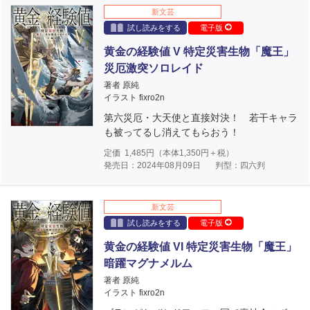
新文芸
試し読みをする
電子版
黄金の経験値 V 特定災害生物「魔王」
災厄激突ソロレイド
著者 原純
イラスト fixro2n
第六災厄・大天使と直接対決！ 若干キャラ
も被ってるし消えてもらおう！
定価
1,485
円（本体
1,350
円＋税）
発売日：2024年08月09日
判型：四六判
新文芸
試し読みをする
電子版
黄金の経験値 VI 特定災害生物「魔王」
暗躍マグナメルム
著者 原純
イラスト fixro2n