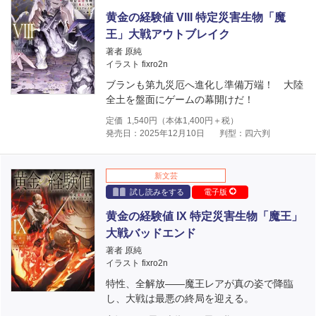
黄金の経験値 VIII 特定災害生物「魔
王」大戦アウトブレイク
著者 原純
イラスト fixro2n
ブランも第九災厄へ進化し準備万端！ 大陸
全土を盤面にゲームの幕開けだ！
定価
1,540
円（本体
1,400
円＋税）
発売日：2025年12月10日
判型：四六判
新文芸
試し読みをする
電子版
黄金の経験値 IX 特定災害生物「魔王」
大戦バッドエンド
著者 原純
イラスト fixro2n
特性、全解放――魔王レアが真の姿で降臨
し、大戦は最悪の終局を迎える。