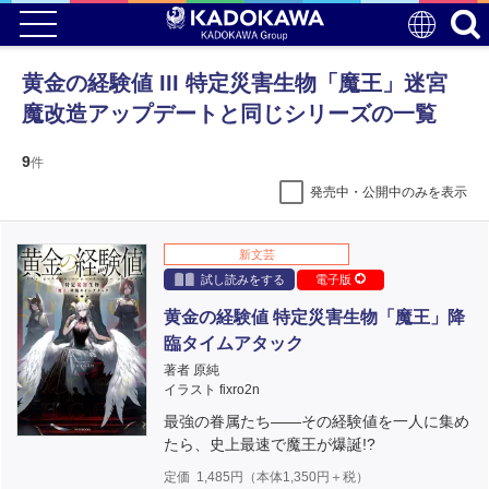
黄金の経験値 III 特定災害生物「魔王」迷宮
魔改造アップデートと同じシリーズの一覧
9
件
発売中・公開中のみを表示
新文芸
試し読みをする
電子版
黄金の経験値 特定災害生物「魔王」降
臨タイムアタック
著者 原純
イラスト fixro2n
最強の眷属たち――その経験値を一人に集め
たら、史上最速で魔王が爆誕!?
定価
1,485
円（本体
1,350
円＋税）