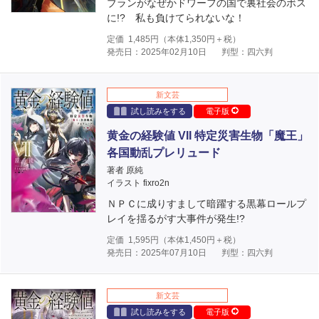
ブランがなぜかドワーフの国で裏社会のボス
に!? 私も負けてられないな！
定価
1,485
円（本体
1,350
円＋税）
発売日：2025年02月10日
判型：四六判
新文芸
試し読みをする
電子版
黄金の経験値 VII 特定災害生物「魔王」
各国動乱プレリュード
著者 原純
イラスト fixro2n
ＮＰＣに成りすまして暗躍する黒幕ロールプ
レイを揺るがす大事件が発生!?
定価
1,595
円（本体
1,450
円＋税）
発売日：2025年07月10日
判型：四六判
新文芸
試し読みをする
電子版