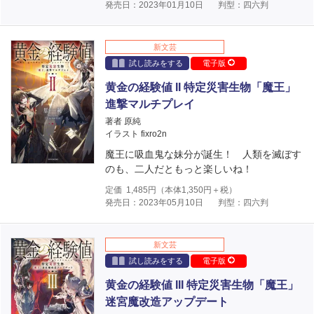
発売日：2023年01月10日
判型：四六判
新文芸
試し読みをする
電子版
黄金の経験値 II 特定災害生物「魔王」
進撃マルチプレイ
著者 原純
イラスト fixro2n
魔王に吸血鬼な妹分が誕生！ 人類を滅ぼす
のも、二人だともっと楽しいね！
定価
1,485
円（本体
1,350
円＋税）
発売日：2023年05月10日
判型：四六判
新文芸
試し読みをする
電子版
黄金の経験値 III 特定災害生物「魔王」
迷宮魔改造アップデート