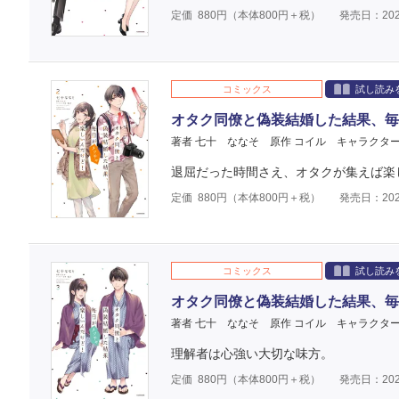
定価
880
円（本体
800
円＋税）
発売日：202
コミックス
試し読み
オタク同僚と偽装結婚した結果、毎
著者 七十 ななそ
原作 コイル
キャラクター
退屈だった時間さえ、オタクが集えば楽し
定価
880
円（本体
800
円＋税）
発売日：202
コミックス
試し読み
オタク同僚と偽装結婚した結果、毎
著者 七十 ななそ
原作 コイル
キャラクター
理解者は心強い大切な味方。
定価
880
円（本体
800
円＋税）
発売日：202