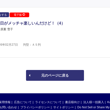
をする
電子版
日がメッチャ楽しいんだけど！（4）
原案 雪子
6年02月27日
判型：Ａ５判
元のページに戻る
採用情報
広告について
ライセンスについて
書店様向け
法人様一括購入
K
お問い合わせ
プライバシーポリシー
サイトポリシー
Do Not Sell or Share My