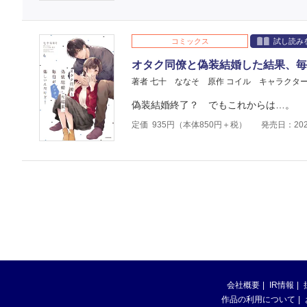
コミックス
試し読み
オタク同僚と偽装結婚した結果、毎
著者 七十 ななそ
原作 コイル
キャラクター
偽装結婚終了？ でもこれからは…。
定価
935
円（本体
850
円＋税）
発売日：202
会社概要
IR情報
作品の利用について