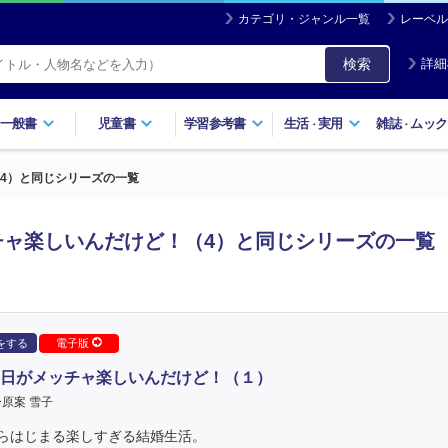
カテゴリ・ジャンル一覧
レーベル
検索
詳細
一般書
児童書
学習参考書
生活
実用
雑誌
ムック
・
・
4）と同じシリーズの一覧
ャ楽しいんだけど！（4）と同じシリーズの一覧
をする
電子版
日がメッチャ楽しいんだけど！（１）
原案 雪子
らはじまる楽しすぎる結婚生活。