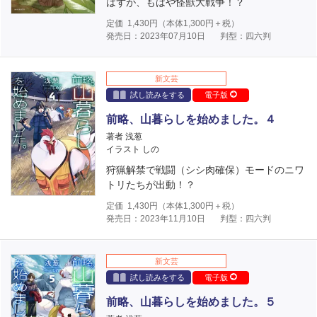
はずが、もはや怪獣大戦争！？
定価
1,430
円（本体
1,300
円＋税）
発売日：2023年07月10日
判型：四六判
新文芸
試し読みをする
電子版
前略、山暮らしを始めました。４
著者 浅葱
イラスト しの
狩猟解禁で戦闘（シシ肉確保）モードのニワ
トリたちが出動！？
定価
1,430
円（本体
1,300
円＋税）
発売日：2023年11月10日
判型：四六判
新文芸
試し読みをする
電子版
前略、山暮らしを始めました。５