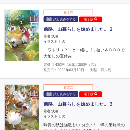
新文芸
試し読みをする
電子版
前略、山暮らしを始めました。２
著者 浅葱
イラスト しの
ニワトリ（？）と一緒にゴミ拾い＆ＢＢＱで
大忙しの夏休み！
定価
1,430
円（本体
1,300
円＋税）
発売日：2023年03月10日
判型：四六判
新文芸
試し読みをする
電子版
前略、山暮らしを始めました。３
著者 浅葱
イラスト しの
味覚の秋は強敵もいっぱい！ 蜂の巣駆除の