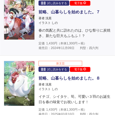
試し読みをする
電子版
前略、山暮らしを始めました。７
著者 浅葱
イラスト しの
春の気配と共に訪れたのは、ひな祭りに炭焼
き、新たな巨大もふもふ！？
定価
1,430
円（本体
1,300
円＋税）
発売日：2024年11月09日
判型：四六判
新文芸
試し読みをする
電子版
前略、山暮らしを始めました。８
著者 浅葱
イラスト しの
イチゴ、シイタケ、筍。可愛い３羽のお誕生
日を春の味覚でお祝いします！
定価
1,430
円（本体
1,300
円＋税）
発売日：2025年03月10日
判型：四六判