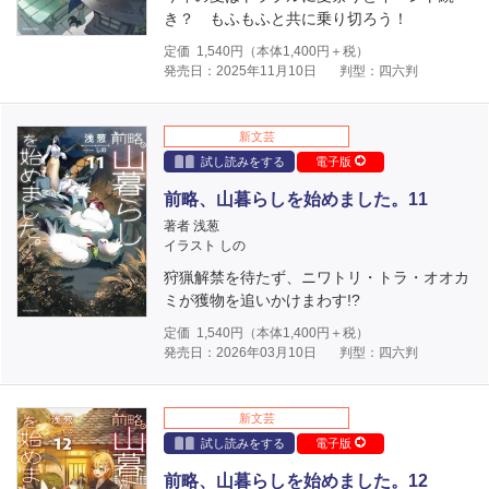
き？ もふもふと共に乗り切ろう！
定価
1,540
円（本体
1,400
円＋税）
発売日：2025年11月10日
判型：四六判
新文芸
試し読みをする
電子版
前略、山暮らしを始めました。11
著者 浅葱
イラスト しの
狩猟解禁を待たず、ニワトリ・トラ・オオカ
ミが獲物を追いかけまわす!?
定価
1,540
円（本体
1,400
円＋税）
発売日：2026年03月10日
判型：四六判
新文芸
試し読みをする
電子版
前略、山暮らしを始めました。12