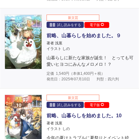
新文芸
試し読みをする
電子版
前略、山暮らしを始めました。９
著者 浅葱
イラスト しの
山暮らしに新たな家族が誕生！ とっても可
愛いヒヨコにみんなメロメロ！？
定価
1,540
円（本体
1,400
円＋税）
発売日：2025年07月10日
判型：四六判
新文芸
試し読みをする
電子版
前略、山暮らしを始めました。10
著者 浅葱
イラスト しの
今年の夏はトラブルに夏祭りとイベント続