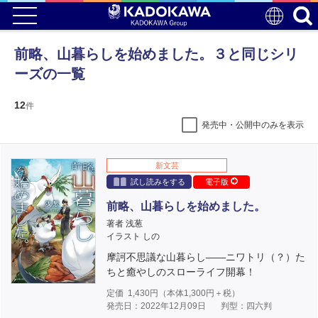
前略、山暮らしを始めました。３と同じシリ
ーズの一覧
12
件
発売中・公開中のみを表示
新文芸
試し読みをする
電子版
前略、山暮らしを始めました。
著者 浅葱
イラスト しの
摩訶不思議な山暮らし――ニワトリ（？）た
ちと癒やしのスローライフ開幕！
定価
1,430
円（本体
1,300
円＋税）
発売日：2022年12月09日
判型：四六判