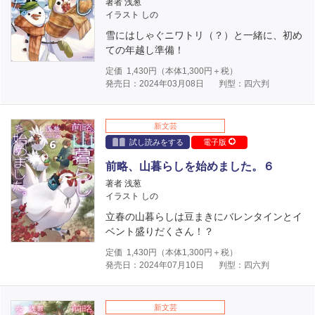
著者 浅葱
イラスト しの
雪にはしゃぐニワトリ（？）と一緒に、初め
ての年越し準備！
定価
1,430
円（本体
1,300
円＋税）
発売日：2024年03月08日
判型：四六判
新文芸
試し読みをする
電子版
前略、山暮らしを始めました。６
著者 浅葱
イラスト しの
立春の山暮らしは豆まきにバレンタインとイ
ベント盛りだくさん！？
定価
1,430
円（本体
1,300
円＋税）
発売日：2024年07月10日
判型：四六判
新文芸