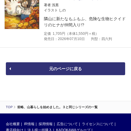
著者 浅葱
イラスト しの
隣山に新たなもふもふ、危険な生物ヒクイド
リのヒナが仲間入り!?
定価
1,705
円（本体
1,550
円＋税）
発売日：2026年07月10日
判型：四六判
元のページに戻る
TOP
前略、山暮らしを始めました。３と同じシリーズの一覧
会社概要
IR情報
採用情報
広告について
ライセンスについて
書店様向け
法人様一括購入
KADOKAWAグループ