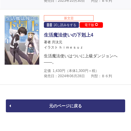
発売日：2023年10月30日
判型：Ｂ６判
新文芸
試し読みをする
電子版
生活魔法使いの下剋上4
著者 月汰元
イラスト ｈｉｍｅｓｕｚ
生活魔法使いはついに上級ダンジョンへ
――。
定価
1,430
円（本体
1,300
円＋税）
発売日：2024年06月28日
判型：Ｂ６判
元のページに戻る