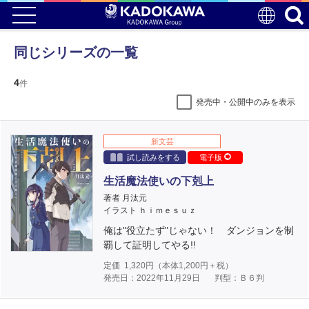
同じシリーズの一覧
4
件
発売中・公開中のみを表示
新文芸
試し読みをする
電子版
生活魔法使いの下剋上
著者 月汰元
イラスト ｈｉｍｅｓｕｚ
俺は"役立たず"じゃない！ ダンジョンを制
覇して証明してやる!!
定価
1,320
円（本体
1,200
円＋税）
発売日：2022年11月29日
判型：Ｂ６判