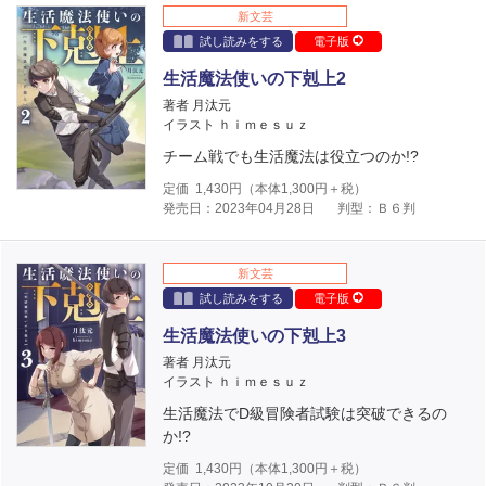
新文芸
試し読みをする
電子版
生活魔法使いの下剋上2
著者 月汰元
イラスト ｈｉｍｅｓｕｚ
チーム戦でも生活魔法は役立つのか!?
定価
1,430
円（本体
1,300
円＋税）
発売日：2023年04月28日
判型：Ｂ６判
新文芸
試し読みをする
電子版
生活魔法使いの下剋上3
著者 月汰元
イラスト ｈｉｍｅｓｕｚ
生活魔法でD級冒険者試験は突破できるの
か!?
定価
1,430
円（本体
1,300
円＋税）