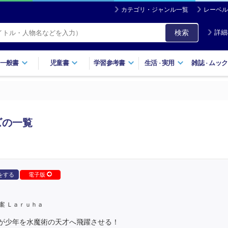
カテゴリ・ジャンル一覧
レーベル
検索
詳細
一般書
児童書
学習参考書
生活
実用
雑誌
ムック
・
・
ズの一覧
をする
電子版
案 Ｌａｒｕｈａ
が少年を水魔術の天才へ飛躍させる！