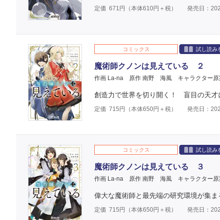
定価
671
円（本体
610
円＋税）
発売日：202
コミックス
試し読み
魔術師クノンは見えている ２
作画 La-na
原作 南野 海風
キャラクター原
創造力で世界を切り開く！ 盲目の天才
定価
715
円（本体
650
円＋税）
発売日：202
コミックス
試し読み
魔術師クノンは見えている ３
作画 La-na
原作 南野 海風
キャラクター原
偉大な魔術師と最先端の研究環境が集ま
定価
715
円（本体
650
円＋税）
発売日：202