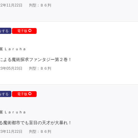
2年11月22日
判型：Ｂ６判
をする
電子版
案 Ｌａｒｕｈａ
による魔術探求ファンタジー第２巻！
3年05月23日
判型：Ｂ６判
をする
電子版
案 Ｌａｒｕｈａ
る魔術都市でも盲目の天才が大暴れ！
3年11月22日
判型：Ｂ６判