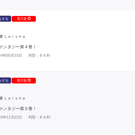
をする
電子版
案 Ｌａｒｕｈａ
ァンタジー第４巻！
4年05月23日
判型：Ｂ６判
をする
電子版
案 Ｌａｒｕｈａ
ァンタジー第５巻！
4年11月22日
判型：Ｂ６判