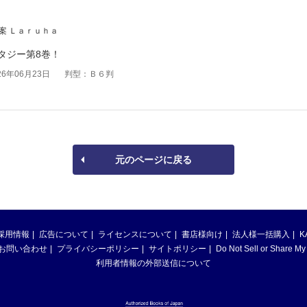
案 Ｌａｒｕｈａ
タジー第8巻！
6年06月23日
判型：Ｂ６判
元のページに戻る
採用情報
広告について
ライセンスについて
書店様向け
法人様一括購入
K
お問い合わせ
プライバシーポリシー
サイトポリシー
Do Not Sell or Share My
利用者情報の外部送信について