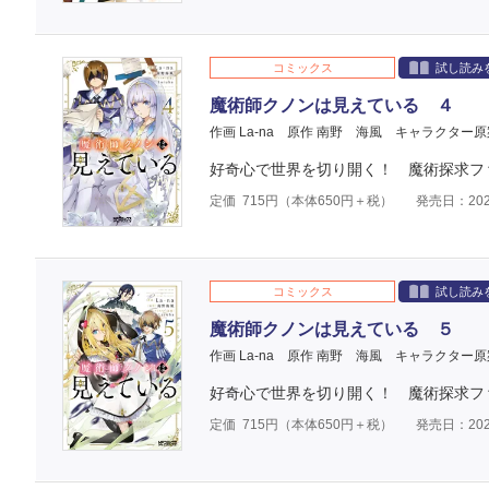
コミックス
試し読み
魔術師クノンは見えている ４
作画 La-na
原作 南野 海風
キャラクター原
好奇心で世界を切り開く！ 魔術探求フ
定価
715
円（本体
650
円＋税）
発売日：202
コミックス
試し読み
魔術師クノンは見えている ５
作画 La-na
原作 南野 海風
キャラクター原
好奇心で世界を切り開く！ 魔術探求フ
定価
715
円（本体
650
円＋税）
発売日：202