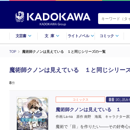
文芸書
文庫
ライトノベル
コミック
TOP
魔術師クノンは見えている １と同じシリーズの一覧
魔術師クノンは見えている １と同じシリー
8
件
コミックス
試し読み
魔術師クノンは見えている １
作画 La-na
原作 南野 海風
キャラクター原
魔術で「目」を作りたい――その好奇心