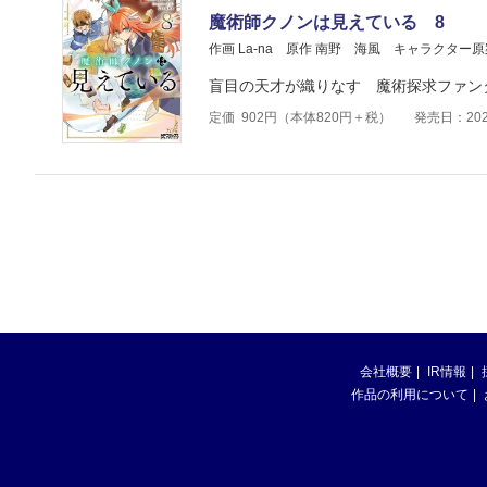
魔術師クノンは見えている 8
作画 La-na
原作 南野 海風
キャラクター原
盲目の天才が織りなす 魔術探求ファン
定価
902
円（本体
820
円＋税）
発売日：202
会社概要
IR情報
作品の利用について