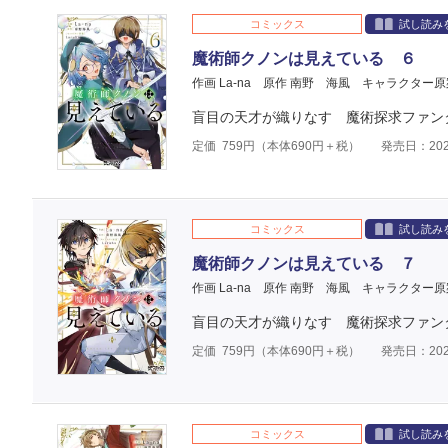
コミックス
試し読み
魔術師クノンは見えている ６
作画 La-na
原作 南野 海風
キャラクター原
盲目の天才が織りなす 魔術探求ファン
定価
759
円（本体
690
円＋税）
発売日：202
コミックス
試し読み
魔術師クノンは見えている ７
作画 La-na
原作 南野 海風
キャラクター原
盲目の天才が織りなす 魔術探求ファン
定価
759
円（本体
690
円＋税）
発売日：202
コミックス
試し読み