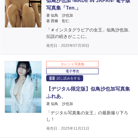
似鳥沙也加 -MADE IN JAPAN- 電子版
写真集「Ten.」
著 似鳥 沙也加
著 西條 彰仁
「＃インスタグラビアの女王」似鳥沙也加、
伝説の続きがここに。
発売日：2025年07月30日
タレント写真集
電子専売
試し読みをする
【デジタル限定版】似鳥沙也加写真集
ふれあ、
著 似鳥 沙也加
「デジタル写真集の女王」の最新撮り下ろ
し！
発売日：2025年11月21日