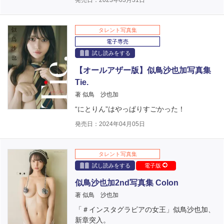
タレント写真集
電子専売
試し読みをする
【オールアザー版】似鳥沙也加写真集
Tie.
著 似鳥 沙也加
“にとりん”はやっぱりすごかった！
発売日：2024年04月05日
タレント写真集
試し読みをする
電子版
似鳥沙也加2nd写真集 Colon
著 似鳥 沙也加
「＃インスタグラビアの女王」似鳥沙也加、
新章突入。