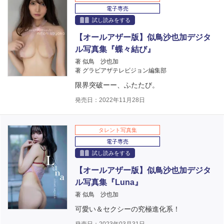
電子専売
試し読みをする
【オールアザー版】似鳥沙也加デジタ
ル写真集『蝶々結び』
著 似鳥 沙也加
著 グラビアザテレビジョン編集部
限界突破ーー、ふたたび。
発売日：2022年11月28日
タレント写真集
電子専売
試し読みをする
【オールアザー版】似鳥沙也加デジタ
ル写真集『Luna』
著 似鳥 沙也加
可愛い＆セクシーの究極進化系！
発売日：2023年03月31日