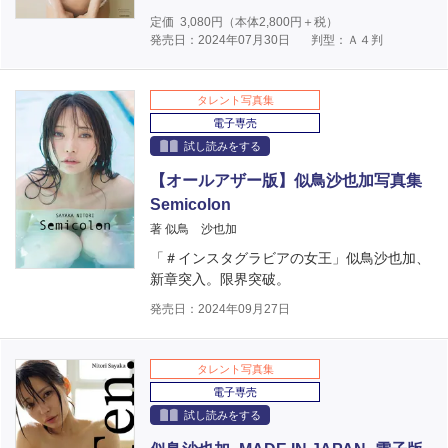
定価
3,080
円（本体
2,800
円＋税）
発売日：2024年07月30日
判型：Ａ４判
タレント写真集
電子専売
試し読みをする
【オールアザー版】似鳥沙也加写真集
Semicolon
著 似鳥 沙也加
「＃インスタグラビアの女王」似鳥沙也加、
新章突入。限界突破。
発売日：2024年09月27日
タレント写真集
電子専売
試し読みをする