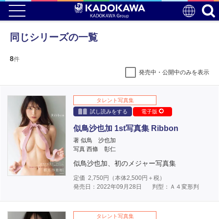
同じシリーズの一覧
8
件
発売中・公開中のみを表示
タレント写真集
試し読みをする
電子版
似鳥沙也加 1st写真集 Ribbon
著 似鳥 沙也加
写真 西條 彰仁
似鳥沙也加、初のメジャー写真集
定価
2,750
円（本体
2,500
円＋税）
発売日：2022年09月28日
判型：Ａ４変形判
タレント写真集