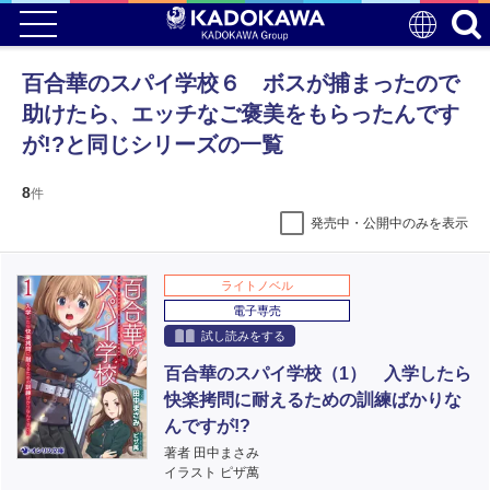
百合華のスパイ学校６ ボスが捕まったので
助けたら、エッチなご褒美をもらったんです
が!?と同じシリーズの一覧
8
件
発売中・公開中のみを表示
ライトノベル
電子専売
試し読みをする
百合華のスパイ学校（1） 入学したら
快楽拷問に耐えるための訓練ばかりな
んですが!?
著者 田中まさみ
イラスト ピザ萬