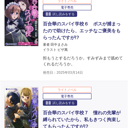
ライトノベル
電子専売
試し読みをする
百合華のスパイ学校６ ボスが捕まっ
たので助けたら、エッチなご褒美をも
らったんですが!?
著者 田中まさみ
イラスト ピザ萬
拒もうとするだろうか。すみずみまで舐めて
くれるだろうか。
発売日：2025年03月14日
ライトノベル
電子専売
試し読みをする
百合華のスパイ学校７ 憧れの先輩が
縛られていたから、私もきつく拘束し
てもらったんですが!?