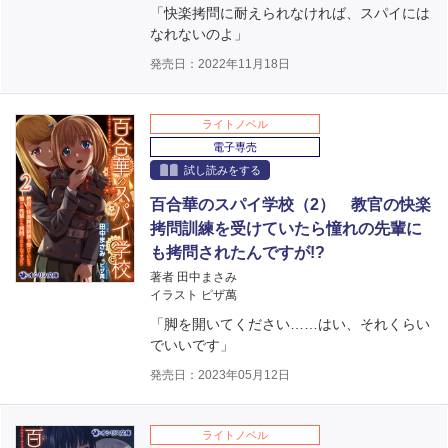
「快楽拷問に耐えられなければ、スパイには
なれないのよ」
発売日：2022年11月18日
ライトノベル
電子専売
試し読みをする
百合華のスパイ学校（2） 教官の快楽
拷問訓練を受けていたら憧れの先輩に
も拷問されたんですが!?
著者 田中まさみ
イラスト ピザ萬
「脚を開いてください……はい、それくらい
でいいです」
発売日：2023年05月12日
ライトノベル