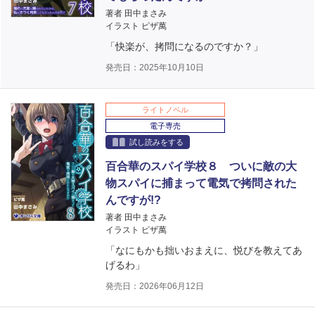
著者 田中まさみ
イラスト ピザ萬
「快楽が、拷問になるのですか？」
発売日：2025年10月10日
ライトノベル
電子専売
試し読みをする
百合華のスパイ学校８ ついに敵の大
物スパイに捕まって電気で拷問された
んですが!?
著者 田中まさみ
イラスト ピザ萬
「なにもかも拙いおまえに、悦びを教えてあ
げるわ」
発売日：2026年06月12日