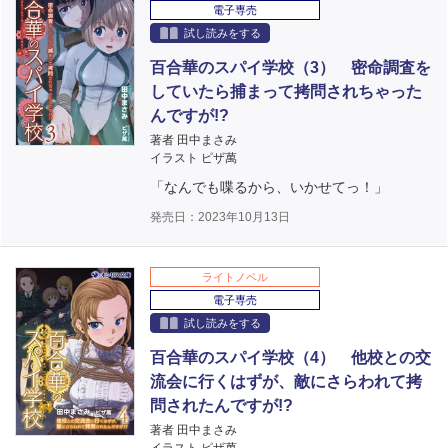
電子専売
試し読みをする
百合華のスパイ学校（3） 密命調査を
していたら捕まって拷問されちゃった
んですが!?
著者 田中まさみ
イラスト ピザ萬
「なんでも喋るから、いかせてっ！」
発売日：2023年10月13日
ライトノベル
電子専売
試し読みをする
百合華のスパイ学校（4） 他校との交
流会に行くはずが、敵にさらわれて拷
問されたんですが!?
著者 田中まさみ