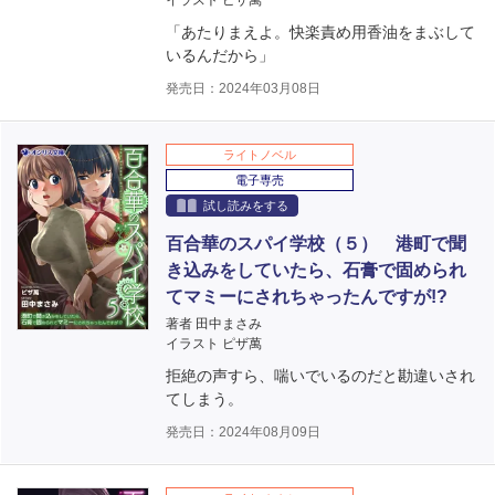
イラスト ピザ萬
「あたりまえよ。快楽責め用香油をまぶして
いるんだから」
発売日：2024年03月08日
ライトノベル
電子専売
試し読みをする
百合華のスパイ学校（５） 港町で聞
き込みをしていたら、石膏で固められ
てマミーにされちゃったんですが!?
著者 田中まさみ
イラスト ピザ萬
拒絶の声すら、喘いでいるのだと勘違いされ
てしまう。
発売日：2024年08月09日