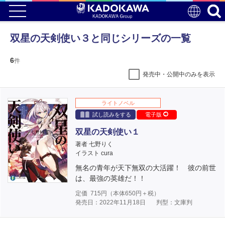
双星の天剣使い３と同じシリーズの一覧
6
件
発売中・公開中のみを表示
ライトノベル
試し読みをする
電子版
双星の天剣使い１
著者 七野りく
イラスト cura
無名の青年が天下無双の大活躍！ 彼の前世
は、最強の英雄だ！！
定価
715
円（本体
650
円＋税）
発売日：2022年11月18日
判型：文庫判