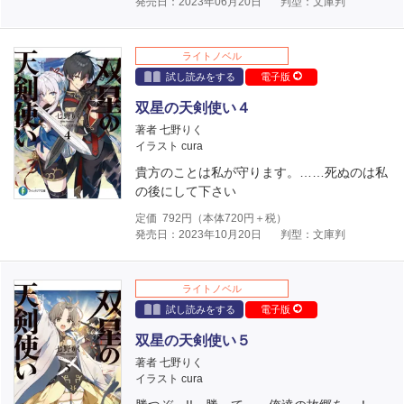
発売日：2023年06月20日
判型：文庫判
ライトノベル
試し読みをする
電子版
双星の天剣使い４
著者 七野りく
イラスト cura
貴方のことは私が守ります。……死ぬのは私
の後にして下さい
定価
792
円（本体
720
円＋税）
発売日：2023年10月20日
判型：文庫判
ライトノベル
試し読みをする
電子版
双星の天剣使い５
著者 七野りく
イラスト cura