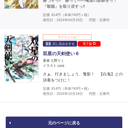
勝つぞっ!! 勝って――俺達の故郷をっ！
『敬陽』を取り戻すっ!!
定価
814
円（本体
740
円＋税）
発売日：2024年04月19日
判型：文庫判
ライトノベル
試し読みをする
電子版
双星の天剣使い６
著者 七野りく
イラスト cura
さぁ、行きましょう、隻影！ 【白鬼】との
決着をつけに！
定価
814
円（本体
740
円＋税）
発売日：2024年10月19日
判型：文庫判
元のページに戻る