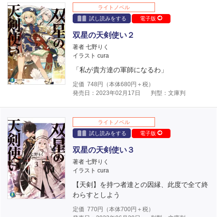
ライトノベル
試し読みをする
電子版
双星の天剣使い２
著者 七野りく
イラスト cura
「私が貴方達の軍師になるわ」
定価
748
円（本体
680
円＋税）
発売日：2023年02月17日
判型：文庫判
ライトノベル
試し読みをする
電子版
双星の天剣使い３
著者 七野りく
イラスト cura
【天剣】を持つ者達との因縁、此度で全て終
わらすとしよう
定価
770
円（本体
700
円＋税）