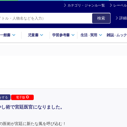
カテゴリ・ジャンル一覧
レーベル
検索
詳細
一般書
児童書
学習参考書
生活
実用
雑誌
ムック
・
・
をする
電子版
やし術で宮廷医官になりました。
の医術が宮廷に新たな風を呼び込む！