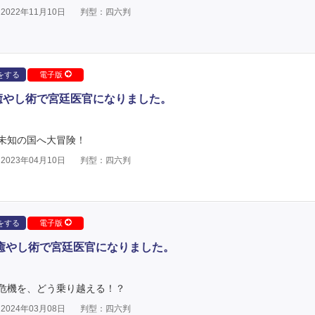
022年11月10日
判型：四六判
をする
電子版
癒やし術で宮廷医官になりました。
未知の国へ大冒険！
023年04月10日
判型：四六判
をする
電子版
な癒やし術で宮廷医官になりました。
危機を、どう乗り越える！？
024年03月08日
判型：四六判