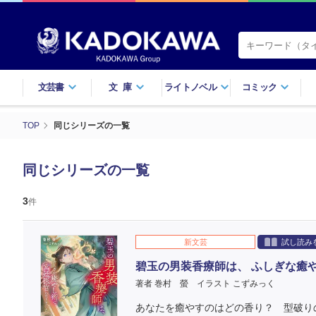
文芸書
文庫
ライトノベル
コミック
TOP
同じシリーズの一覧
同じシリーズの一覧
3
件
新文芸
試し読み
碧玉の男装香療師は、 ふしぎな癒
著者 巻村 螢
イラスト こずみっく
あなたを癒やすのはどの香り？ 型破り