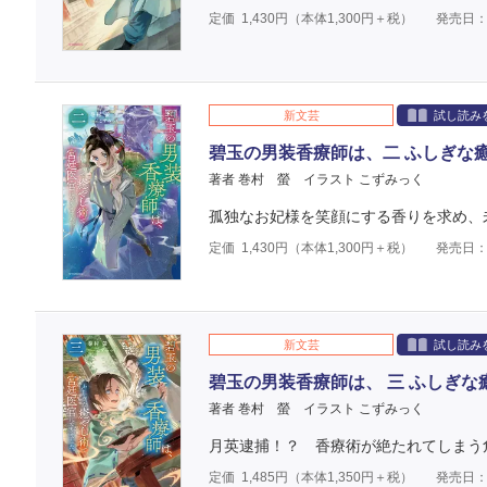
定価
1,430
円（本体
1,300
円＋税）
発売日：2
新文芸
試し読み
碧玉の男装香療師は、二 ふしぎな
著者 巻村 螢
イラスト こずみっく
孤独なお妃様を笑顔にする香りを求め、
定価
1,430
円（本体
1,300
円＋税）
発売日：2
新文芸
試し読み
碧玉の男装香療師は、 三 ふしぎ
著者 巻村 螢
イラスト こずみっく
月英逮捕！？ 香療術が絶たれてしまう
定価
1,485
円（本体
1,350
円＋税）
発売日：2