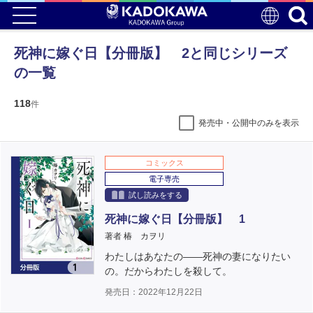
死神に嫁ぐ日【分冊版】 2と同じシリーズ
の一覧
118
件
発売中・公開中のみを表示
コミックス
電子専売
試し読みをする
死神に嫁ぐ日【分冊版】 1
著者 椿 カヲリ
わたしはあなたの――死神の妻になりたい
の。だからわたしを殺して。
発売日：2022年12月22日