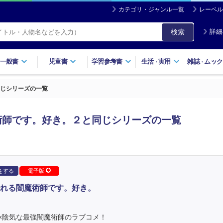
カテゴリ・ジャンル一覧
レーベル
検索
詳細
一般書
児童書
学習参考書
生活
実用
雑誌
ムック
・
・
同じシリーズの一覧
術師です。好き。２と同じシリーズの一覧
をする
電子版
れる闇魔術師です。好き。
×陰気な最強闇魔術師のラブコメ！