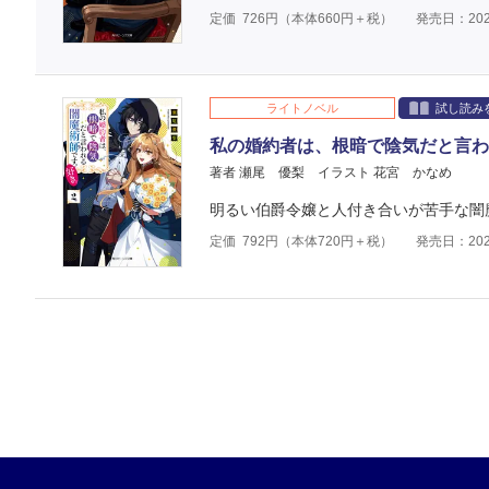
定価
726
円（本体
660
円＋税）
発売日：202
ライトノベル
試し読み
私の婚約者は、根暗で陰気だと言わ
著者 瀬尾 優梨
イラスト 花宮 かなめ
明るい伯爵令嬢と人付き合いが苦手な闇
定価
792
円（本体
720
円＋税）
発売日：202