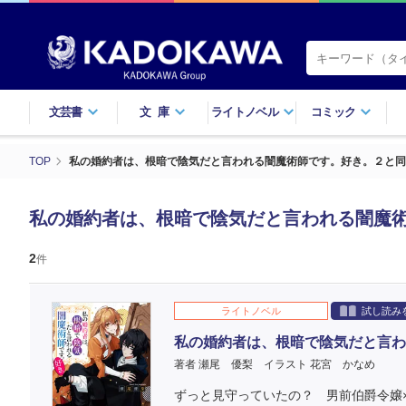
文芸書
文庫
ライトノベル
コミック
TOP
私の婚約者は、根暗で陰気だと言われる闇魔術師です。好き。２と
私の婚約者は、根暗で陰気だと言われる闇魔
2
件
ライトノベル
試し読み
私の婚約者は、根暗で陰気だと言わ
著者 瀬尾 優梨
イラスト 花宮 かなめ
ずっと見守っていたの？ 男前伯爵令嬢