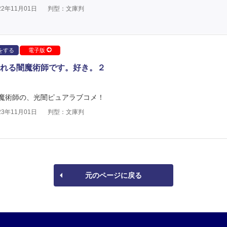
2年11月01日
判型：文庫判
をする
電子版
れる闇魔術師です。好き。２
魔術師の、光闇ピュアラブコメ！
3年11月01日
判型：文庫判
元のページに戻る