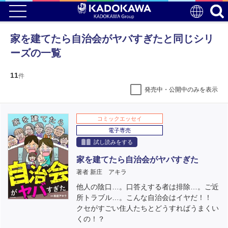
家を建てたら自治会がヤバすぎたと同じシリ
ーズの一覧
11
件
発売中・公開中のみを表示
コミックエッセイ
電子専売
試し読みをする
家を建てたら自治会がヤバすぎた
著者 新庄 アキラ
他人の陰口…。口答えする者は排除…。ご近
所トラブル…。こんな自治会はイヤだ！！
クセがすごい住人たちとどうすればうまくい
くの！？