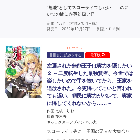
“無能”としてスローライフしたい……のに、
いつの間にか英雄扱い!?
定価
737
円（本体
670
円＋税）
発売日：2022年10月27日
判型：Ｂ６判
コミックス
試し読みをする
電子版
左遷された無能王子は実力を隠したい
２ ～二度転生した最強賢者、今世では
楽したいので手を抜いてたら、王家を
追放された。今更帰ってこいと言われ
ても遅い、領民に実力がバレて、実家
に帰してくれないから……～
作画 七桃 りお
原作 茨木野
キャラクターデザイン ハル犬
スローライフ先に、王国の要人が大集合!?