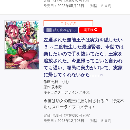
定価
737
円（本体
670
円＋税）
発売日：2023年05月26日
判型：Ｂ６判
コミックス
試し読みをする
電子版
左遷された無能王子は実力を隠したい
３ ～二度転生した最強賢者、今世では
楽したいので手を抜いてたら、王家を
追放された。今更帰ってこいと言われ
ても遅い、領民に実力がバレて、実家
に帰してくれないから……～
作画 七桃 りお
原作 茨木野
キャラクターデザイン ハル犬
今度は幼女の魔王に振り回される!? 行先不
明なスローライフコメディ♪
定価
759
円（本体
690
円＋税）
発売日：2023年12月08日
判型：Ｂ６判