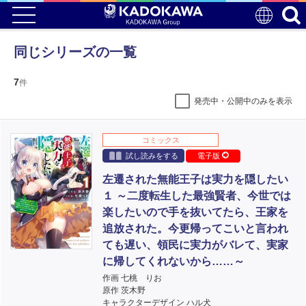
同じシリーズの一覧
7
件
発売中・公開中のみを表示
コミックス
試し読みをする
電子版
左遷された無能王子は実力を隠したい
１ ～二度転生した最強賢者、今世では
楽したいので手を抜いてたら、王家を
追放された。今更帰ってこいと言われ
ても遅い、領民に実力がバレて、実家
に帰してくれないから……～
作画 七桃 りお
原作 茨木野
キャラクターデザイン ハル犬