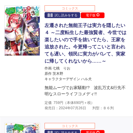
コミックス
試し読みをする
電子版
左遷された無能王子は実力を隠したい
４ ～二度転生した最強賢者、今世では
楽したいので手を抜いてたら、王家を
追放された。今更帰ってこいと言われ
ても遅い、領民に実力がバレて、実家
に帰してくれないから……～
作画 七桃 りお
原作 茨木野
キャラクターデザイン ハル犬
無能ムーヴでお家騒動!? 波乱万丈&行先不
明なスローライフコメディ!!
定価
759
円（本体
690
円＋税）
発売日：2024年07月26日
判型：Ｂ６判
コミックス
試し読みをする
電子版