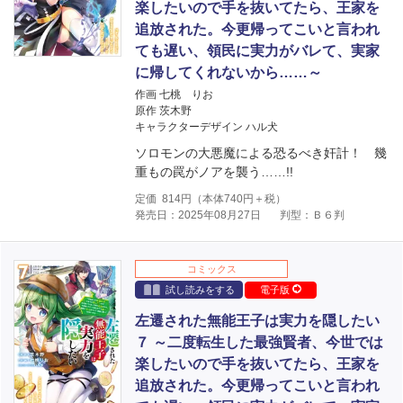
楽したいので手を抜いてたら、王家を
追放された。今更帰ってこいと言われ
ても遅い、領民に実力がバレて、実家
に帰してくれないから……～
作画 七桃 りお
原作 茨木野
キャラクターデザイン ハル犬
ソロモンの大悪魔による恐るべき奸計！ 幾
重もの罠がノアを襲う……!!
定価
814
円（本体
740
円＋税）
発売日：2025年08月27日
判型：Ｂ６判
コミックス
試し読みをする
電子版
左遷された無能王子は実力を隠したい
７ ～二度転生した最強賢者、今世では
楽したいので手を抜いてたら、王家を
追放された。今更帰ってこいと言われ