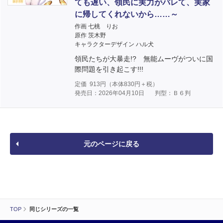
ても遅い、領民に実力がバレて、実家
に帰してくれないから……～
作画 七桃 りお
原作 茨木野
キャラクターデザイン ハル犬
領民たちが大暴走!? 無能ムーヴがついに国
際問題を引き起こす!!!
定価
913
円（本体
830
円＋税）
発売日：2026年04月10日
判型：Ｂ６判
元のページに戻る
TOP
同じシリーズの一覧