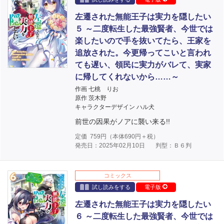
左遷された無能王子は実力を隠したい
５ ～二度転生した最強賢者、今世では
楽したいので手を抜いてたら、王家を
追放された。今更帰ってこいと言われ
ても遅い、領民に実力がバレて、実家
に帰してくれないから……～
作画 七桃 りお
原作 茨木野
キャラクターデザイン ハル犬
前世の因果がノアに襲い来る!!
定価
759
円（本体
690
円＋税）
発売日：2025年02月10日
判型：Ｂ６判
コミックス
試し読みをする
電子版
左遷された無能王子は実力を隠したい
６ ～二度転生した最強賢者、今世では