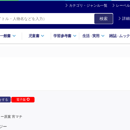
カテゴリ・ジャンル一覧
レーベル
検索
詳細
一般書
児童書
学習参考書
生活
実用
雑誌
ムック
・
・
をする
電子版
ー原案 宵マチ
ジー