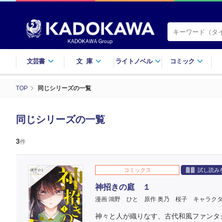
文芸書
文庫
ライトノベル
コミック
TOP
同じシリーズの一覧
同じシリーズの一覧
3
件
コミックス
試し読み
神招きの庭 １
漫画 鴻野 ひと
原作 奥乃 桜子
キャラクタ
神々と人が織りなす、古代和風ファンタ