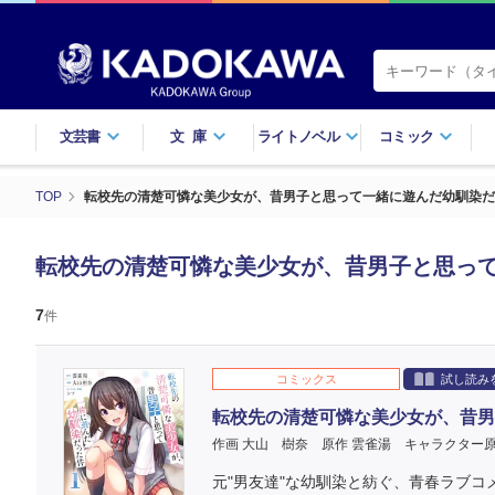
文芸書
文庫
ライトノベル
コミック
TOP
転校先の清楚可憐な美少女が、昔男子と思って一緒に遊んだ幼馴染だ
転校先の清楚可憐な美少女が、昔男子と思って
7
件
コミックス
試し読み
転校先の清楚可憐な美少女が、昔男
作画 大山 樹奈
原作 雲雀湯
キャラクター原
元"男友達"な幼馴染と紡ぐ、青春ラブコ