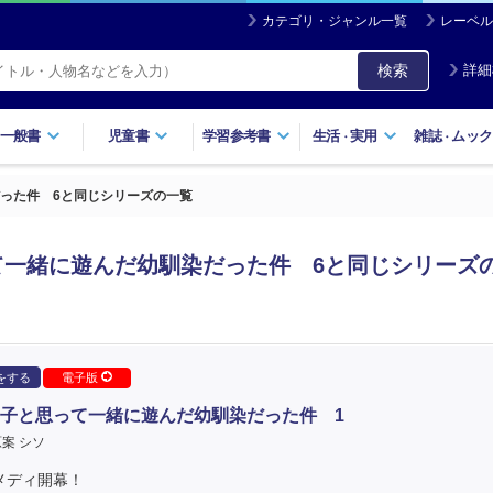
カテゴリ・ジャンル一覧
レーベル
検索
詳細
一般書
児童書
学習参考書
生活
実用
雑誌
ムック
・
・
った件 6と同じシリーズの一覧
一緒に遊んだ幼馴染だった件 6と同じシリーズ
をする
電子版
子と思って一緒に遊んだ幼馴染だった件 1
案 シソ
メディ開幕！