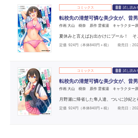
コミックス
試し読み
転校先の清楚可憐な美少女が、昔男
作画 大山 樹奈
原作 雲雀湯
キャラクター原
夏休みと言えばお出かけにプール！ そ
定価
924
円（本体
840
円＋税）
発売日：202
コミックス
試し読み
転校先の清楚可憐な美少女が、昔男
作画 大山 樹奈
原作 雲雀湯
キャラクター原
月野瀬に帰省した隼人達、ついに沙紀と春
定価
924
円（本体
840
円＋税）
発売日：202