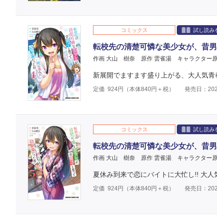
コミックス
試し読み
転校先の清楚可憐な美少女が、昔男
作画 大山 樹奈
原作 雲雀湯
キャラクター原
新展開でますます盛り上がる、大人気青
定価
924
円（本体
840
円＋税）
発売日：202
コミックス
試し読み
転校先の清楚可憐な美少女が、昔男
作画 大山 樹奈
原作 雲雀湯
キャラクター原
夏休み到来で恋にバイトに大忙し!! 大
定価
924
円（本体
840
円＋税）
発売日：202