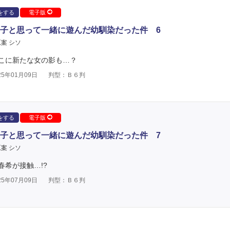
をする
電子版
子と思って一緒に遊んだ幼馴染だった件 6
案 シソ
こに新たな女の影も…？
5年01月09日
判型：Ｂ６判
をする
電子版
子と思って一緒に遊んだ幼馴染だった件 7
案 シソ
希が接触…!?
5年07月09日
判型：Ｂ６判