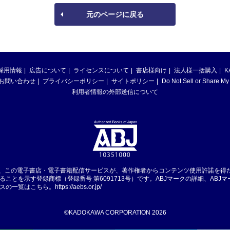
元のページに戻る
採用情報
広告について
ライセンスについて
書店様向け
法人様一括購入
K
お問い合わせ
プライバシーポリシー
サイトポリシー
Do Not Sell or Share My
利用者情報の外部送信について
は、この電子書店・電子書籍配信サービスが、著作権者からコンテンツ使用許諾を得
ることを示す登録商標（登録番号 第6091713号）です。ABJマークの詳細、ABJ
スの一覧はこちら。
https://aebs.or.jp/
©KADOKAWA CORPORATION 2026