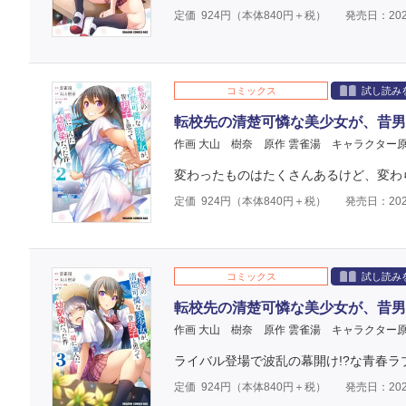
定価
924
円（本体
840
円＋税）
発売日：202
コミックス
試し読み
転校先の清楚可憐な美少女が、昔男
作画 大山 樹奈
原作 雲雀湯
キャラクター原
変わったものはたくさんあるけど、変わ
定価
924
円（本体
840
円＋税）
発売日：202
コミックス
試し読み
転校先の清楚可憐な美少女が、昔男
作画 大山 樹奈
原作 雲雀湯
キャラクター原
ライバル登場で波乱の幕開け!?な青春
定価
924
円（本体
840
円＋税）
発売日：202