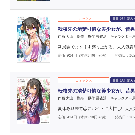
コミックス
試し読み
転校先の清楚可憐な美少女が、昔男
作画 大山 樹奈
原作 雲雀湯
キャラクター原
新展開でますます盛り上がる、大人気青
定価
924
円（本体
840
円＋税）
発売日：202
コミックス
試し読み
転校先の清楚可憐な美少女が、昔男
作画 大山 樹奈
原作 雲雀湯
キャラクター原
夏休み到来で恋にバイトに大忙し!! 大
定価
924
円（本体
840
円＋税）
発売日：202