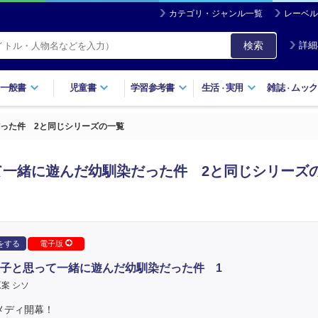
カテゴリ・ジャンル一覧
レーベル
検索
詳細
一般書
児童書
学習参考書
生活
実用
雑誌
ムック
・
・
った件 2と同じシリーズの一覧
一緒に遊んだ幼馴染だった件 2と同じシリーズ
をする
電子版
子と思って一緒に遊んだ幼馴染だった件 1
案 シソ
メディ開幕！