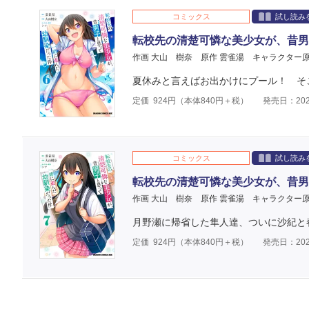
コミックス
試し読み
転校先の清楚可憐な美少女が、昔男
作画 大山 樹奈
原作 雲雀湯
キャラクター原
夏休みと言えばお出かけにプール！ そ
定価
924
円（本体
840
円＋税）
発売日：202
コミックス
試し読み
転校先の清楚可憐な美少女が、昔男
作画 大山 樹奈
原作 雲雀湯
キャラクター原
月野瀬に帰省した隼人達、ついに沙紀と春
定価
924
円（本体
840
円＋税）
発売日：202