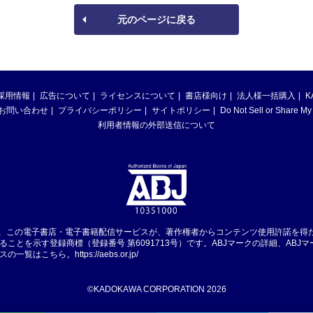
元のページに戻る
採用情報
広告について
ライセンスについて
書店様向け
法人様一括購入
K
お問い合わせ
プライバシーポリシー
サイトポリシー
Do Not Sell or Share My
利用者情報の外部送信について
は、この電子書店・電子書籍配信サービスが、著作権者からコンテンツ使用許諾を得
ることを示す登録商標（登録番号 第6091713号）です。ABJマークの詳細、ABJ
スの一覧はこちら。
https://aebs.or.jp/
©KADOKAWA CORPORATION 2026