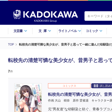
文芸書
文庫
ライトノベル
コミック
TOP
転校先の清楚可憐な美少女が、昔男子と思って一緒に遊んだ幼馴染だ
転校先の清楚可憐な美少女が、昔男子と思って
7
件
コミックス
試し読み
転校先の清楚可憐な美少女が、昔男
作画 大山 樹奈
原作 雲雀湯
キャラクター原
元"男友達"な幼馴染と紡ぐ、青春ラブコ