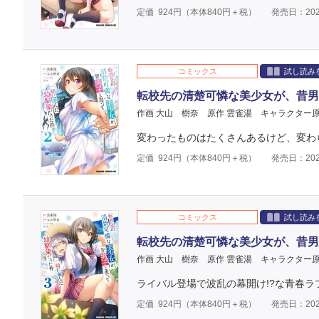
定価
924
円（本体
840
円＋税）
発売日：202
コミックス
試し読み
転校先の清楚可憐な美少女が、昔男
作画 大山 樹奈
原作 雲雀湯
キャラクター原
変わったものはたくさんあるけど、変わ
定価
924
円（本体
840
円＋税）
発売日：202
コミックス
試し読み
転校先の清楚可憐な美少女が、昔男
作画 大山 樹奈
原作 雲雀湯
キャラクター原
ライバル登場で波乱の幕開け!?な青春
定価
924
円（本体
840
円＋税）
発売日：202