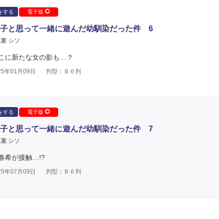
をする
電子版
子と思って一緒に遊んだ幼馴染だった件 6
案 シソ
こに新たな女の影も…？
5年01月09日
判型：Ｂ６判
をする
電子版
子と思って一緒に遊んだ幼馴染だった件 7
案 シソ
希が接触…!?
5年07月09日
判型：Ｂ６判