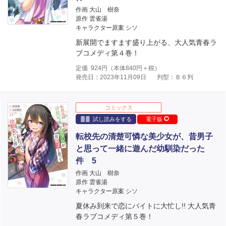
作画 大山 樹奈
原作 雲雀湯
キャラクター原案 シソ
新展開でますます盛り上がる、大人気青春ラ
ブコメディ第４巻！
定価
924
円（本体
840
円＋税）
発売日：2023年11月09日
判型：Ｂ６判
コミックス
試し読みをする
電子版
転校先の清楚可憐な美少女が、昔男子
と思って一緒に遊んだ幼馴染だった
件 5
作画 大山 樹奈
原作 雲雀湯
キャラクター原案 シソ
夏休み到来で恋にバイトに大忙し!! 大人気青
春ラブコメディ第５巻！