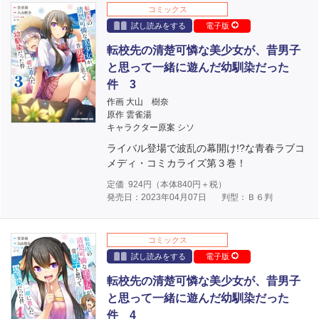
コミックス
試し読みをする
電子版
転校先の清楚可憐な美少女が、昔男子
と思って一緒に遊んだ幼馴染だった
件 3
作画 大山 樹奈
原作 雲雀湯
キャラクター原案 シソ
ライバル登場で波乱の幕開け!?な青春ラブコ
メディ・コミカライズ第３巻！
定価
924
円（本体
840
円＋税）
発売日：2023年04月07日
判型：Ｂ６判
コミックス
試し読みをする
電子版
転校先の清楚可憐な美少女が、昔男子
と思って一緒に遊んだ幼馴染だった
件 4