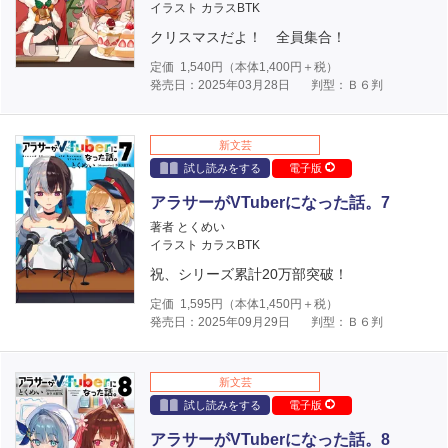
イラスト カラスBTK
クリスマスだよ！ 全員集合！
定価
1,540
円（本体
1,400
円＋税）
発売日：2025年03月28日
判型：Ｂ６判
新文芸
試し読みをする
電子版
アラサーがVTuberになった話。7
著者 とくめい
イラスト カラスBTK
祝、シリーズ累計20万部突破！
定価
1,595
円（本体
1,450
円＋税）
発売日：2025年09月29日
判型：Ｂ６判
新文芸
試し読みをする
電子版
アラサーがVTuberになった話。8