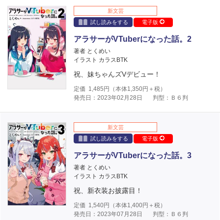
新文芸
試し読みをする
電子版
アラサーがVTuberになった話。2
著者 とくめい
イラスト カラスBTK
祝、妹ちゃんズVデビュー！
定価
1,485
円（本体
1,350
円＋税）
発売日：2023年02月28日
判型：Ｂ６判
新文芸
試し読みをする
電子版
アラサーがVTuberになった話。3
著者 とくめい
イラスト カラスBTK
祝、新衣装お披露目！
定価
1,540
円（本体
1,400
円＋税）
発売日：2023年07月28日
判型：Ｂ６判