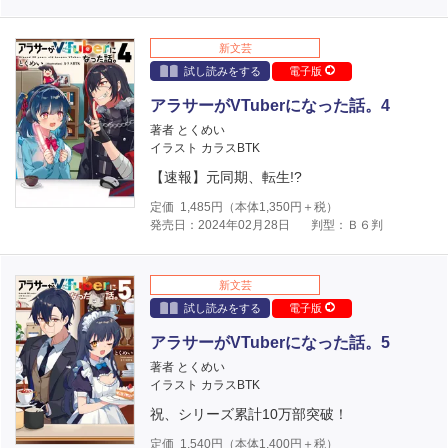
新文芸
試し読みをする
電子版
アラサーがVTuberになった話。4
著者 とくめい
イラスト カラスBTK
【速報】元同期、転生!?
定価
1,485
円（本体
1,350
円＋税）
発売日：2024年02月28日
判型：Ｂ６判
新文芸
試し読みをする
電子版
アラサーがVTuberになった話。5
著者 とくめい
イラスト カラスBTK
祝、シリーズ累計10万部突破！
定価
1,540
円（本体
1,400
円＋税）