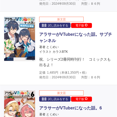
発売日：2024年09月30日
判型：Ｂ６判
新文芸
試し読みをする
電子版
アラサーがVTuberになった話。サブチ
ャンネル
著者 とくめい
イラスト カラスBTK
祝、シリーズ2冊同時刊行！ コミックスも
出るよ！
定価
1,485
円（本体
1,350
円＋税）
発売日：2024年09月30日
判型：Ｂ６判
新文芸
試し読みをする
電子版
アラサーがVTuberになった話。6
著者 とくめい