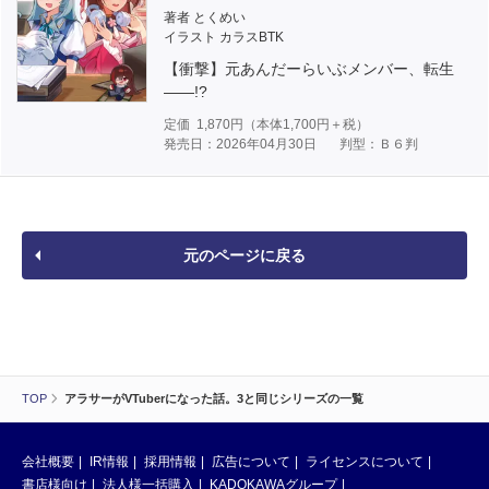
著者 とくめい
イラスト カラスBTK
【衝撃】元あんだーらいぶメンバー、転生
――!?
定価
1,870
円（本体
1,700
円＋税）
発売日：2026年04月30日
判型：Ｂ６判
元のページに戻る
TOP
アラサーがVTuberになった話。3と同じシリーズの一覧
会社概要
IR情報
採用情報
広告について
ライセンスについて
書店様向け
法人様一括購入
KADOKAWAグループ