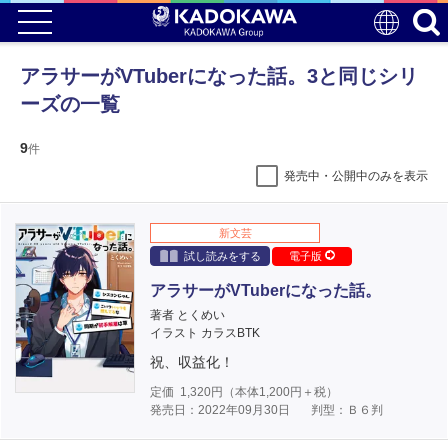
アラサーがVTuberになった話。3と同じシリ
ーズの一覧
9
件
発売中・公開中のみを表示
新文芸
試し読みをする
電子版
アラサーがVTuberになった話。
著者 とくめい
イラスト カラスBTK
祝、収益化！
定価
1,320
円（本体
1,200
円＋税）
発売日：2022年09月30日
判型：Ｂ６判