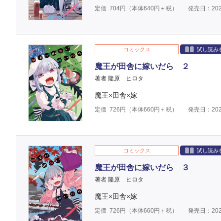
定価
704
円（本体
640
円＋税）
発売日：202
コミックス
試し読み
魔王が田舎に嫁いだら ２
著者 隆原 ヒロタ
魔王×田舎×嫁
定価
726
円（本体
660
円＋税）
発売日：202
コミックス
試し読み
魔王が田舎に嫁いだら ３
著者 隆原 ヒロタ
魔王×田舎×嫁
定価
726
円（本体
660
円＋税）
発売日：202