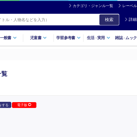
カテゴリ・ジャンル一覧
レーベル
検索
詳細
一般書
児童書
学習参考書
生活
実用
雑誌
ムック
・
・
一覧
をする
電子版