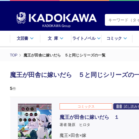
文芸書
文庫
ライトノベル
コミック
TOP
魔王が田舎に嫁いだら ５と同じシリーズの一覧
魔王が田舎に嫁いだら ５と同じシリーズの
5
件
コミックス
試し読み
魔王が田舎に嫁いだら １
著者 隆原 ヒロタ
魔王×田舎×嫁