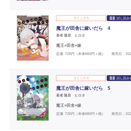
コミックス
試し読み
魔王が田舎に嫁いだら 4
著者 隆原 ヒロタ
魔王×田舎×嫁
定価
726
円（本体
660
円＋税）
発売日：202
コミックス
試し読み
魔王が田舎に嫁いだら 5
著者 隆原 ヒロタ
魔王×田舎×嫁
定価
726
円（本体
660
円＋税）
発売日：202