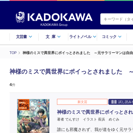
文芸書
文庫
ライトノベル
コミック
TOP
神様のミスで異世界にポイっとされました ～元サラリーマンは自由
神様のミスで異世界にポイっとされました 
4
件
新文芸
試し読み
神様のミスで異世界にポイっとされ
著者 でんすけ
イラスト 長浜 めぐみ
誰にも邪魔されず、我が道をゆく元サラ