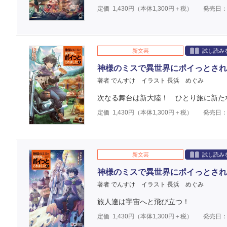
定価
1,430
円（本体
1,300
円＋税）
発売日：2
新文芸
試し読み
神様のミスで異世界にポイっとされ
著者 でんすけ
イラスト 長浜 めぐみ
次なる舞台は新大陸！ ひとり旅に新た
定価
1,430
円（本体
1,300
円＋税）
発売日：2
新文芸
試し読み
神様のミスで異世界にポイっとされ
著者 でんすけ
イラスト 長浜 めぐみ
旅人達は宇宙へと飛び立つ！
定価
1,430
円（本体
1,300
円＋税）
発売日：2