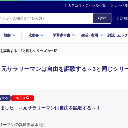
カテゴリ・ジャンル一覧
レーベル
検索
詳細
一般書
児童書
学習参考書
生活
実用
雑誌
ムック
・
・
を謳歌する～3と同じシリーズの一覧
～元サラリーマンは自由を謳歌する～3と同じシリ
をする
電子版
ました ～元サラリーマンは自由を謳歌する～１
リーマンの異世界放浪記！