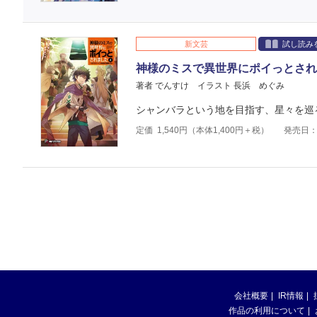
新文芸
試し読み
神様のミスで異世界にポイっとされ
著者 でんすけ
イラスト 長浜 めぐみ
シャンバラという地を目指す、星々を巡
定価
1,540
円（本体
1,400
円＋税）
発売日：2
会社概要
IR情報
作品の利用について