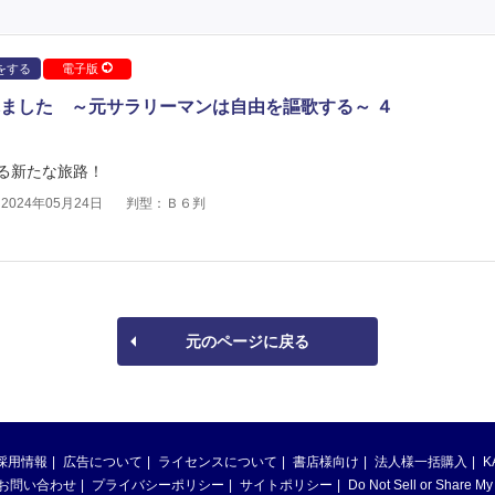
をする
電子版
ました ～元サラリーマンは自由を謳歌する～ ４
る新たな旅路！
024年05月24日
判型：Ｂ６判
元のページに戻る
採用情報
広告について
ライセンスについて
書店様向け
法人様一括購入
K
お問い合わせ
プライバシーポリシー
サイトポリシー
Do Not Sell or Share My