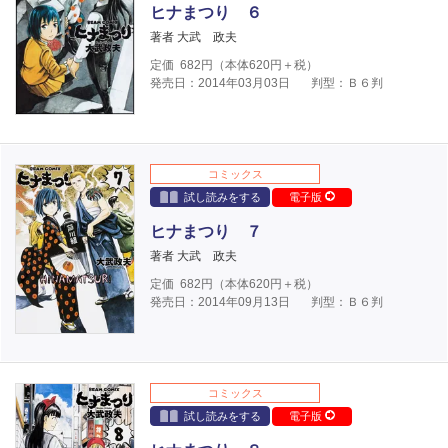
ヒナまつり ６
著者 大武 政夫
定価
682
円（本体
620
円＋税）
発売日：2014年03月03日
判型：Ｂ６判
コミックス
試し読みをする
電子版
ヒナまつり ７
著者 大武 政夫
定価
682
円（本体
620
円＋税）
発売日：2014年09月13日
判型：Ｂ６判
コミックス
試し読みをする
電子版