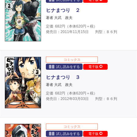
ヒナまつり ２
著者 大武 政夫
定価
682
円（本体
620
円＋税）
発売日：2011年11月15日
判型：Ｂ６判
コミックス
試し読みをする
電子版
ヒナまつり ３
著者 大武 政夫
定価
682
円（本体
620
円＋税）
発売日：2012年03月03日
判型：Ｂ６判
コミックス
試し読みをする
電子版