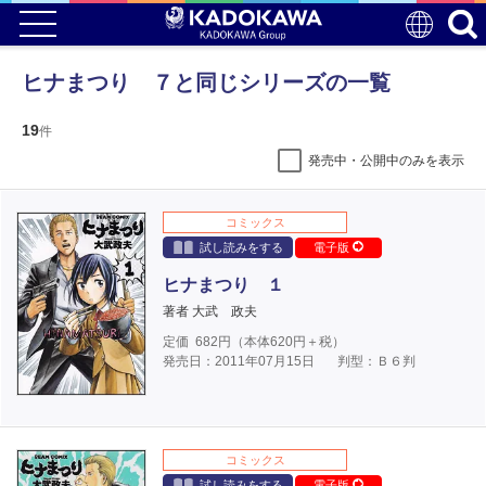
ヒナまつり ７と同じシリーズの一覧
19
件
発売中・公開中のみを表示
コミックス
試し読みをする
電子版
ヒナまつり １
著者 大武 政夫
定価
682
円（本体
620
円＋税）
発売日：2011年07月15日
判型：Ｂ６判
コミックス
試し読みをする
電子版