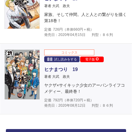
著者 大武 政夫
家族、そして仲間。人と人との繋がりを描く
第18巻！
定価
726
円（本体
660
円＋税）
発売日：2020年04月15日
判型：Ｂ６判
コミックス
試し読みをする
電子版
ヒナまつり 19
著者 大武 政夫
ヤクザ×サイキック少女のアーバンライフコ
メディー、最終巻！
定価
792
円（本体
720
円＋税）
発売日：2020年08月12日
判型：Ｂ６判