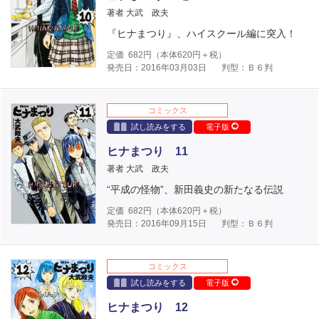
著者 大武 政夫
『ヒナまつり』、ハイスクール編に突入！
定価
682
円（本体
620
円＋税）
発売日：2016年03月03日
判型：Ｂ６判
コミックス
試し読みをする
電子版
ヒナまつり 11
著者 大武 政夫
“平成の怪物”、新田義史の新たなる伝説
定価
682
円（本体
620
円＋税）
発売日：2016年09月15日
判型：Ｂ６判
コミックス
試し読みをする
電子版
ヒナまつり 12