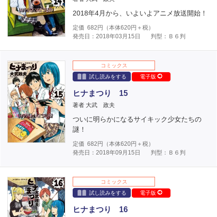
2018年4月から、いよいよアニメ放送開始！
定価
682
円（本体
620
円＋税）
発売日：2018年03月15日
判型：Ｂ６判
コミックス
試し読みをする
電子版
ヒナまつり 15
著者 大武 政夫
ついに明らかになるサイキック少女たちの
謎！
定価
682
円（本体
620
円＋税）
発売日：2018年09月15日
判型：Ｂ６判
コミックス
試し読みをする
電子版
ヒナまつり 16