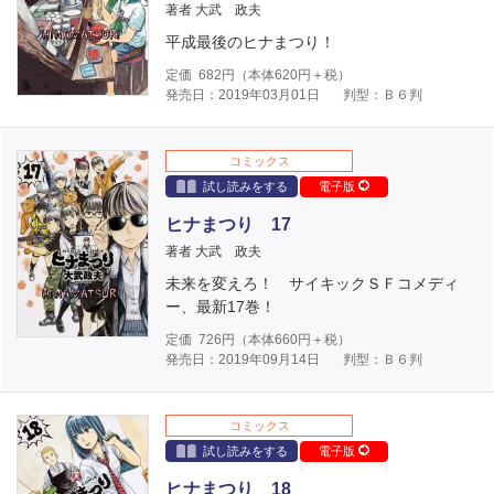
著者 大武 政夫
平成最後のヒナまつり！
定価
682
円（本体
620
円＋税）
発売日：2019年03月01日
判型：Ｂ６判
コミックス
試し読みをする
電子版
ヒナまつり 17
著者 大武 政夫
未来を変えろ！ サイキックＳＦコメディ
ー、最新17巻！
定価
726
円（本体
660
円＋税）
発売日：2019年09月14日
判型：Ｂ６判
コミックス
試し読みをする
電子版
ヒナまつり 18