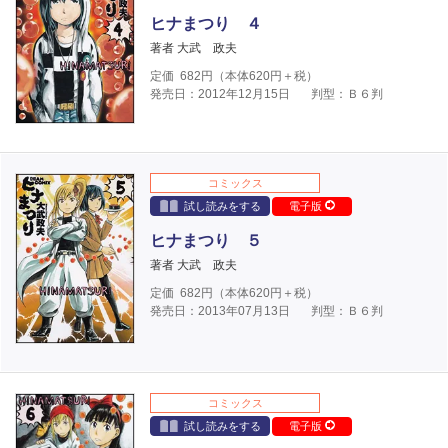
ヒナまつり ４
著者 大武 政夫
定価
682
円（本体
620
円＋税）
発売日：2012年12月15日
判型：Ｂ６判
コミックス
試し読みをする
電子版
ヒナまつり ５
著者 大武 政夫
定価
682
円（本体
620
円＋税）
発売日：2013年07月13日
判型：Ｂ６判
コミックス
試し読みをする
電子版