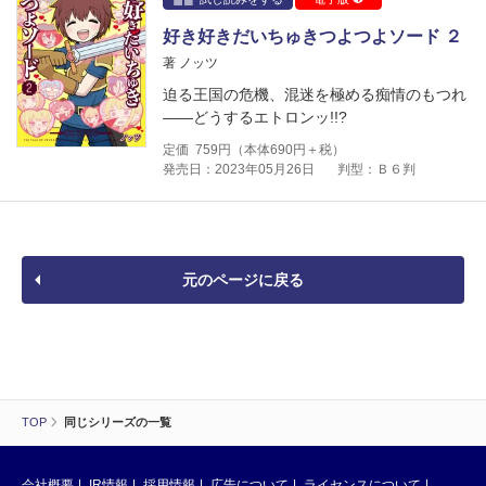
好き好きだいちゅきつよつよソード ２
著 ノッツ
迫る王国の危機、混迷を極める痴情のもつれ
――どうするエトロンッ!!?
定価
759
円（本体
690
円＋税）
発売日：2023年05月26日
判型：Ｂ６判
元のページに戻る
TOP
同じシリーズの一覧
会社概要
IR情報
採用情報
広告について
ライセンスについて