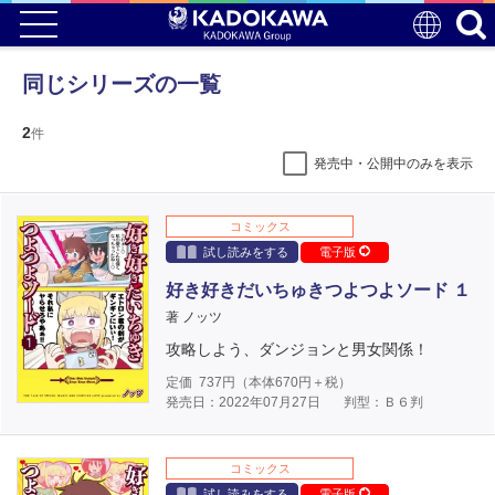
同じシリーズの一覧
2
件
発売中・公開中のみを表示
コミックス
試し読みをする
電子版
好き好きだいちゅきつよつよソード １
著 ノッツ
攻略しよう、ダンジョンと男女関係！
定価
737
円（本体
670
円＋税）
発売日：2022年07月27日
判型：Ｂ６判
コミックス
試し読みをする
電子版