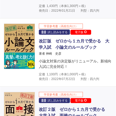
定価
1,430
円（本体
1,300
円＋税）
発売日：2022年01月21日
判型：四六判
学習参考書（高校生向け）
試し読みをする
電子版
改訂版 ゼロから１カ月で受かる 大
学入試 小論文のルールブック
著者 神崎 史彦
小論文対策の決定版がリニューアル。新傾向
入試に完全対応！
定価
1,100
円（本体
1,000
円＋税）
発売日：2022年07月22日
判型：四六判
学習参考書（高校生向け）
試し読みをする
電子版
改訂２版 ゼロから１カ月で受かる
大学入試 面接のルールブック