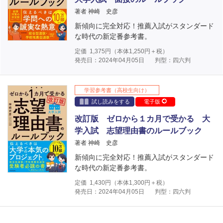
著者 神崎 史彦
新傾向に完全対応！推薦入試がスタンダード
な時代の新定番参考書。
定価
1,375
円（本体
1,250
円＋税）
発売日：2024年04月05日
判型：四六判
学習参考書（高校生向け）
試し読みをする
電子版
改訂版 ゼロから１カ月で受かる 大
学入試 志望理由書のルールブック
著者 神崎 史彦
新傾向に完全対応！推薦入試がスタンダード
な時代の新定番参考書。
定価
1,430
円（本体
1,300
円＋税）
発売日：2024年04月05日
判型：四六判