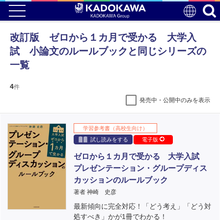
改訂版 ゼロから１カ月で受かる 大学入
試 小論文のルールブックと同じシリーズの
一覧
4
件
発売中・公開中のみを表示
学習参考書（高校生向け）
試し読みをする
電子版
ゼロから１カ月で受かる 大学入試
プレゼンテーション・グループディス
カッションのルールブック
著者 神崎 史彦
最新傾向に完全対応！「どう考え」「どう対
処すべき」かが1冊でわかる！