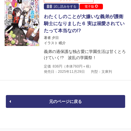
試し読みをする
電子版
わたくしのことが大嫌いな義弟が護衛
騎士になりました６ 実は溺愛されてい
たって本当なの!?
著者 夕日
イラスト 眠介
義弟の過保護な独占愛に学園生活は甘くとろ
けていく!? 波乱の学園祭！
定価
836
円（本体
760
円＋税）
発売日：2025年11月29日
判型：文庫判
元のページに戻る