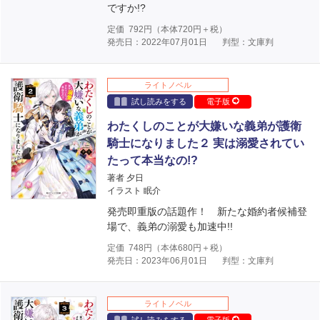
ですか!?
定価
792
円（本体
720
円＋税）
発売日：2022年07月01日
判型：文庫判
ライトノベル
試し読みをする
電子版
わたくしのことが大嫌いな義弟が護衛
騎士になりました２ 実は溺愛されてい
たって本当なの!?
著者 夕日
イラスト 眠介
発売即重版の話題作！ 新たな婚約者候補登
場で、義弟の溺愛も加速中!!
定価
748
円（本体
680
円＋税）
発売日：2023年06月01日
判型：文庫判
ライトノベル