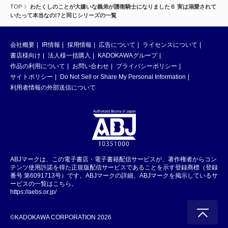
TOP
わたくしのことが大嫌いな義弟が護衛騎士になりました６ 実は溺愛されて
いたって本当なの!?と同じシリーズの一覧
会社概要
IR情報
採用情報
広告について
ライセンスについて
書店様向け
法人様一括購入
KADOKAWAグループ
作品の利用について
お問い合わせ
プライバシーポリシー
サイトポリシー
Do Not Sell or Share My Personal Information
利用者情報の外部送信について
ABJマークは、この電子書店・電子書籍配信サービスが、著作権者からコン
テンツ使用許諾を得た正規版配信サービスであることを示す登録商標（登録
番号 第6091713号）です。ABJマークの詳細、ABJマークを掲示しているサ
ービスの一覧はこちら。
https://aebs.or.jp/
©KADOKAWA CORPORATION 2026