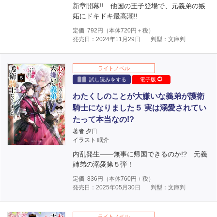
新章開幕!! 他国の王子登場で、元義弟の嫉
妬にドキドキ最高潮!!
定価
792
円（本体
720
円＋税）
発売日：2024年11月29日
判型：文庫判
ライトノベル
試し読みをする
電子版
わたくしのことが大嫌いな義弟が護衛
騎士になりました５ 実は溺愛されてい
たって本当なの!?
著者 夕日
イラスト 眠介
内乱発生――無事に帰国できるのか!? 元義
姉弟の溺愛第５弾！
定価
836
円（本体
760
円＋税）
発売日：2025年05月30日
判型：文庫判
ライトノベル