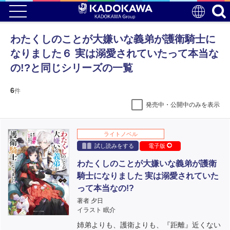
わたくしのことが大嫌いな義弟が護衛騎士に
なりました６ 実は溺愛されていたって本当な
の!?と同じシリーズの一覧
6
件
発売中・公開中のみを表示
ライトノベル
試し読みをする
電子版
わたくしのことが大嫌いな義弟が護衛
騎士になりました 実は溺愛されていた
って本当なの!?
著者 夕日
イラスト 眠介
姉弟よりも、護衛よりも、『距離』近くない