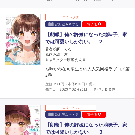
コミックス
試し読みをする
電子版
【朗報】俺の許嫁になった地味子、家
では可愛いしかない。 ２
著者 椀田 くろ
原作 氷高 悠
キャラクター原案 たん旦
地味かわな同級生との大人気同棲ラブコメ第
2巻！
定価
671
円（本体
610
円＋税）
発売日：2023年02月21日
判型：Ｂ６判
コミックス
試し読みをする
電子版
【朗報】俺の許嫁になった地味子、家
では可愛いしかない。 ３