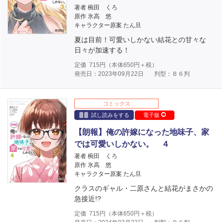
著者 椀田 くろ
原作 氷高 悠
キャラクター原案 たん旦
夏は目前！可愛いしかない結花との甘々な
日々が加速する！
定価
715
円（本体
650
円＋税）
発売日：2023年09月22日
判型：Ｂ６判
コミックス
試し読みをする
電子版
【朗報】俺の許嫁になった地味子、家
では可愛いしかない。 ４
著者 椀田 くろ
原作 氷高 悠
キャラクター原案 たん旦
クラスのギャル・二原さんと結花がまさかの
急接近!?
定価
715
円（本体
650
円＋税）