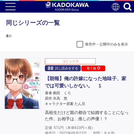
同じシリーズの一覧
4
件
発売中・公開中のみを表示
コミックス
試し読みをする
電子版
【朗報】俺の許嫁になった地味子、家
では可愛いしかない。 １
著者 椀田 くろ
原作 氷高 悠
キャラクター原案 たん旦
高校生だけど親の都合で結婚することになっ
た件。お相手は…推しの声優！？
定価
671
円（本体
610
円＋税）
発売日：2022年06月22日
判型：Ｂ６判