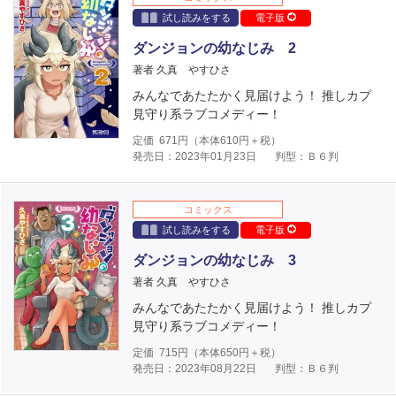
試し読みをする
電子版
ダンジョンの幼なじみ 2
著者 久真 やすひさ
みんなであたたかく見届けよう！ 推しカプ
見守り系ラブコメディー！
定価
671
円（本体
610
円＋税）
発売日：2023年01月23日
判型：Ｂ６判
コミックス
試し読みをする
電子版
ダンジョンの幼なじみ 3
著者 久真 やすひさ
みんなであたたかく見届けよう！ 推しカプ
見守り系ラブコメディー！
定価
715
円（本体
650
円＋税）
発売日：2023年08月22日
判型：Ｂ６判