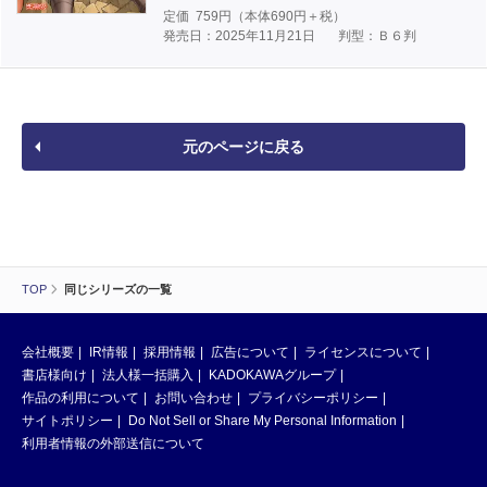
定価
759
円（本体
690
円＋税）
発売日：2025年11月21日
判型：Ｂ６判
元のページに戻る
TOP
同じシリーズの一覧
会社概要
IR情報
採用情報
広告について
ライセンスについて
書店様向け
法人様一括購入
KADOKAWAグループ
作品の利用について
お問い合わせ
プライバシーポリシー
サイトポリシー
Do Not Sell or Share My Personal Information
利用者情報の外部送信について