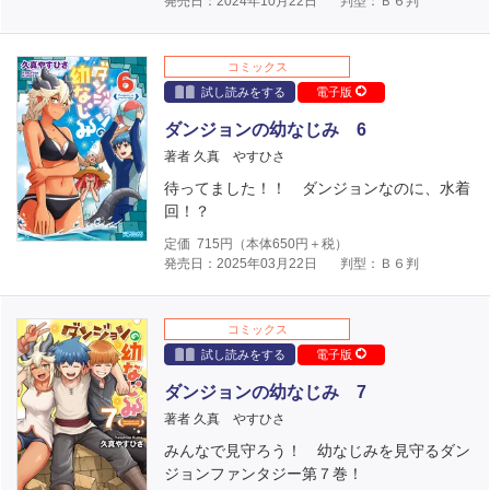
発売日：2024年10月22日
判型：Ｂ６判
コミックス
試し読みをする
電子版
ダンジョンの幼なじみ 6
著者 久真 やすひさ
待ってました！！ ダンジョンなのに、水着
回！？
定価
715
円（本体
650
円＋税）
発売日：2025年03月22日
判型：Ｂ６判
コミックス
試し読みをする
電子版
ダンジョンの幼なじみ 7
著者 久真 やすひさ
みんなで見守ろう！ 幼なじみを見守るダン
ジョンファンタジー第７巻！