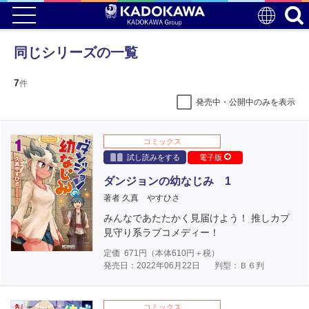
同じシリーズの一覧
7
件
発売中・公開中のみを表示
コミックス
試し読みをする
電子版
ダンジョンの幼なじみ 1
著者 久真 やすひさ
みんなであたたかく見届けよう！ 推しカプ
見守り系ラブコメディー！
定価
671
円（本体
610
円＋税）
発売日：2022年06月22日
判型：Ｂ６判
コミックス