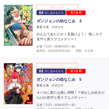
コミックス
試し読みをする
電子版
ダンジョンの幼なじみ 4
著者 久真 やすひさ
みんなであたたかく見届けよう！ 推しカプ
見守り系ラブコメディー！
定価
715
円（本体
650
円＋税）
発売日：2024年03月23日
判型：Ｂ６判
コミックス
試し読みをする
電子版
ダンジョンの幼なじみ 5
著者 久真 やすひさ
４バカに新たな推し仲間！？幼なじみ好きだ
らけの見守り系ラブコメディー！
定価
715
円（本体
650
円＋税）