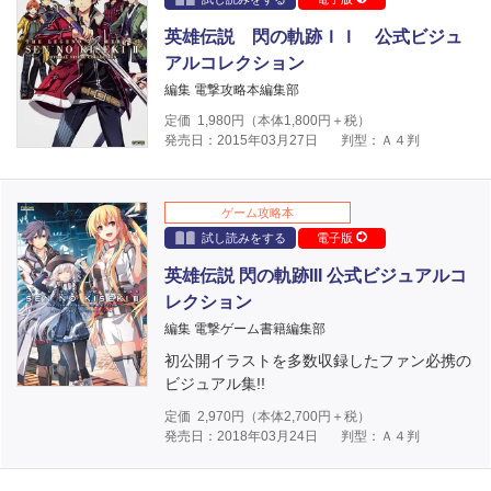
英雄伝説 閃の軌跡ＩＩ 公式ビジュ
アルコレクション
編集 電撃攻略本編集部
定価
1,980
円（本体
1,800
円＋税）
発売日：2015年03月27日
判型：Ａ４判
ゲーム攻略本
試し読みをする
電子版
英雄伝説 閃の軌跡III 公式ビジュアルコ
レクション
編集 電撃ゲーム書籍編集部
初公開イラストを多数収録したファン必携の
ビジュアル集!!
定価
2,970
円（本体
2,700
円＋税）
発売日：2018年03月24日
判型：Ａ４判