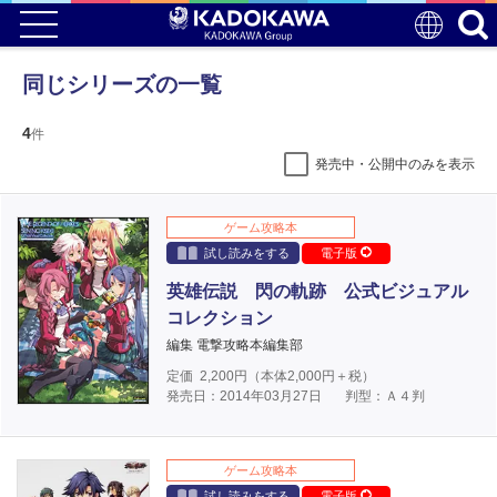
同じシリーズの一覧
4
件
発売中・公開中のみを表示
ゲーム攻略本
試し読みをする
電子版
英雄伝説 閃の軌跡 公式ビジュアル
コレクション
編集 電撃攻略本編集部
定価
2,200
円（本体
2,000
円＋税）
発売日：2014年03月27日
判型：Ａ４判
ゲーム攻略本
試し読みをする
電子版