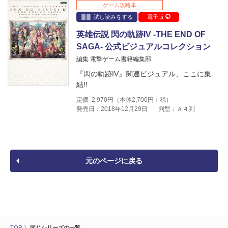
ゲーム攻略本
試し読みをする
電子版
英雄伝説 閃の軌跡IV -THE END OF
SAGA- 公式ビジュアルコレクション
編集 電撃ゲーム書籍編集部
『閃の軌跡IV』関連ビジュアル、ここに集
結!!
定価
2,970
円（本体
2,700
円＋税）
発売日：2018年12月29日
判型：Ａ４判
元のページに戻る
TOP
同じシリーズの一覧