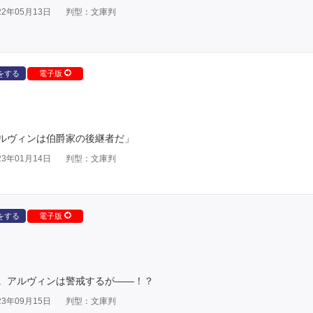
2年05月13日
判型：文庫判
をする
電子版
ルヴィンは伯爵家の後継者だ」
3年01月14日
判型：文庫判
をする
電子版
。アルヴィンは警戒するが――！？
3年09月15日
判型：文庫判