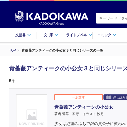
文芸書
文庫
ライトノベル
コミック
TOP
青薔薇アンティークの小公女３と同じシリーズの一覧
青薔薇アンティークの小公女３と同じシリー
5
件
一般文庫
試し読み
青薔薇アンティークの小公女
著者 道草 家守
イラスト 沙月
少女は絶望のふちで銀の貴公子に救われ