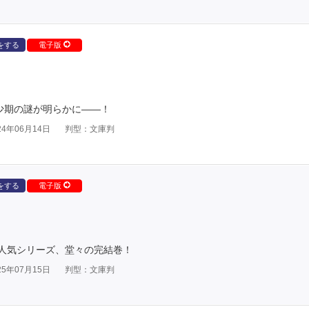
をする
電子版
少期の謎が明らかに――！
4年06月14日
判型：文庫判
をする
電子版
人気シリーズ、堂々の完結巻！
5年07月15日
判型：文庫判