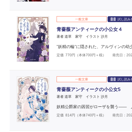
一般文庫
試し読み
青薔薇アンティークの小公女４
著者 道草 家守
イラスト 沙月
”妖精の輪”に隠された、アルヴィンの幼
定価
770
円（本体
700
円＋税）
発売日：202
一般文庫
試し読み
青薔薇アンティークの小公女5
著者 道草 家守
イラスト 沙月
妖精公爵家の因習がローザを襲う―― 
定価
814
円（本体
740
円＋税）
発売日：202