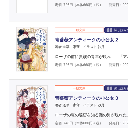
定価
726
円（本体
660
円＋税）
発売日：202
一般文庫
試し読み
青薔薇アンティークの小公女２
著者 道草 家守
イラスト 沙月
ローザの前に貴族の青年が現れ……「ア
定価
726
円（本体
660
円＋税）
発売日：202
一般文庫
試し読み
青薔薇アンティークの小公女３
著者 道草 家守
イラスト 沙月
ローザの瞳の秘密を知る謎の男が現れた
定価
748
円（本体
680
円＋税）
発売日：202