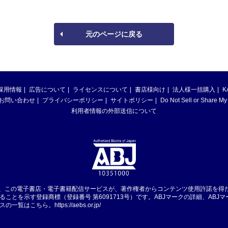
元のページに戻る
採用情報
広告について
ライセンスについて
書店様向け
法人様一括購入
K
お問い合わせ
プライバシーポリシー
サイトポリシー
Do Not Sell or Share My
利用者情報の外部送信について
は、この電子書店・電子書籍配信サービスが、著作権者からコンテンツ使用許諾を得
ることを示す登録商標（登録番号 第6091713号）です。ABJマークの詳細、ABJ
スの一覧はこちら。
https://aebs.or.jp/