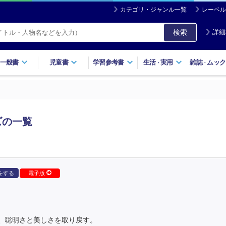
カテゴリ・ジャンル一覧
レーベル
検索
詳細
一般書
児童書
学習参考書
生活
実用
雑誌
ムック
・
・
ズの一覧
をする
電子版
、聡明さと美しさを取り戻す。