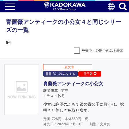
青薔薇アンティークの小公女４と同じシリー
ズの一覧
5
件
発売中・公開中のみを表示
一般文庫
試し読みをする
電子版
青薔薇アンティークの小公女
著者 道草 家守
イラスト 沙月
少女は絶望のふちで銀の貴公子に救われ、聡
明さと美しさを取り戻す。
定価
726
円（本体
660
円＋税）
発売日：2022年05月13日
判型：文庫判