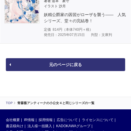
著者 道草 家守
イラスト 沙月
妖精公爵家の因習がローザを襲う―― 人気
シリーズ、堂々の完結巻！
定価
814
円（本体
740
円＋税）
発売日：2025年07月15日
判型：文庫判
元のページに戻る
TOP
青薔薇アンティークの小公女４と同じシリーズの一覧
会社概要
IR情報
採用情報
広告について
ライセンスについて
書店様向け
法人様一括購入
KADOKAWAグループ