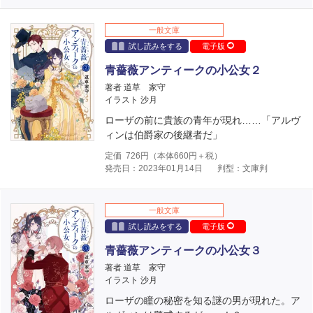
一般文庫
試し読みをする
電子版
青薔薇アンティークの小公女２
著者 道草 家守
イラスト 沙月
ローザの前に貴族の青年が現れ……「アルヴ
ィンは伯爵家の後継者だ」
定価
726
円（本体
660
円＋税）
発売日：2023年01月14日
判型：文庫判
一般文庫
試し読みをする
電子版
青薔薇アンティークの小公女３
著者 道草 家守
イラスト 沙月
ローザの瞳の秘密を知る謎の男が現れた。ア