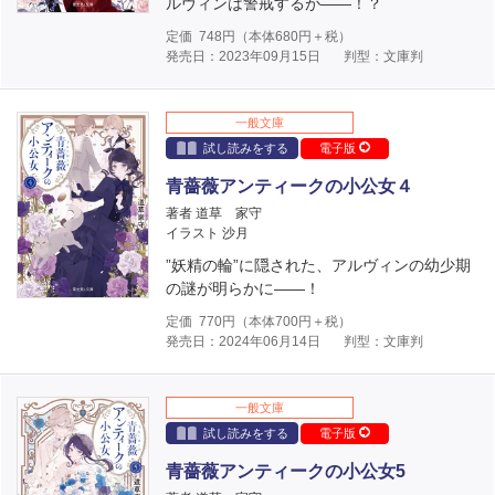
ルヴィンは警戒するが――！？
定価
748
円（本体
680
円＋税）
発売日：2023年09月15日
判型：文庫判
一般文庫
試し読みをする
電子版
青薔薇アンティークの小公女４
著者 道草 家守
イラスト 沙月
”妖精の輪”に隠された、アルヴィンの幼少期
の謎が明らかに――！
定価
770
円（本体
700
円＋税）
発売日：2024年06月14日
判型：文庫判
一般文庫
試し読みをする
電子版
青薔薇アンティークの小公女5