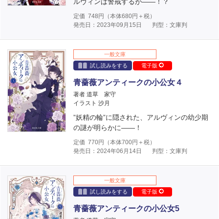
ルヴィンは警戒するが――！？
定価
748
円（本体
680
円＋税）
発売日：2023年09月15日
判型：文庫判
一般文庫
試し読みをする
電子版
青薔薇アンティークの小公女４
著者 道草 家守
イラスト 沙月
”妖精の輪”に隠された、アルヴィンの幼少期
の謎が明らかに――！
定価
770
円（本体
700
円＋税）
発売日：2024年06月14日
判型：文庫判
一般文庫
試し読みをする
電子版
青薔薇アンティークの小公女5