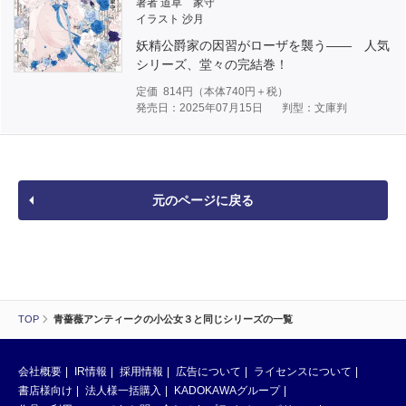
著者 道草 家守
イラスト 沙月
妖精公爵家の因習がローザを襲う―― 人気
シリーズ、堂々の完結巻！
定価
814
円（本体
740
円＋税）
発売日：2025年07月15日
判型：文庫判
元のページに戻る
TOP
青薔薇アンティークの小公女３と同じシリーズの一覧
会社概要
IR情報
採用情報
広告について
ライセンスについて
書店様向け
法人様一括購入
KADOKAWAグループ