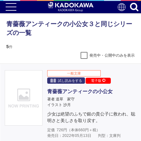
青薔薇アンティークの小公女３と同じシリー
ズの一覧
5
件
発売中・公開中のみを表示
一般文庫
試し読みをする
電子版
青薔薇アンティークの小公女
著者 道草 家守
イラスト 沙月
少女は絶望のふちで銀の貴公子に救われ、聡
明さと美しさを取り戻す。
定価
726
円（本体
660
円＋税）
発売日：2022年05月13日
判型：文庫判