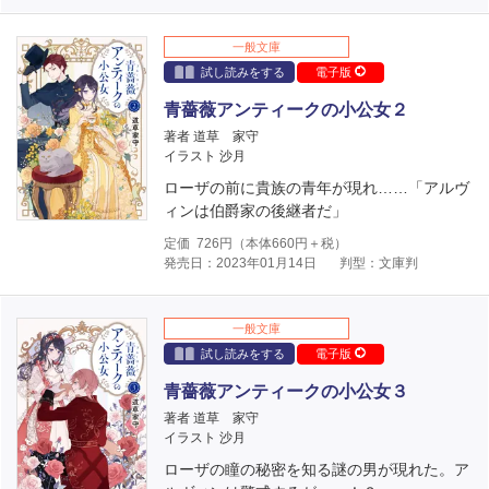
一般文庫
試し読みをする
電子版
青薔薇アンティークの小公女２
著者 道草 家守
イラスト 沙月
ローザの前に貴族の青年が現れ……「アルヴ
ィンは伯爵家の後継者だ」
定価
726
円（本体
660
円＋税）
発売日：2023年01月14日
判型：文庫判
一般文庫
試し読みをする
電子版
青薔薇アンティークの小公女３
著者 道草 家守
イラスト 沙月
ローザの瞳の秘密を知る謎の男が現れた。ア