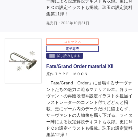
ー陣による設定解説テキストも収録。更にＮ
ＰＣの設定イラストも掲載。珠玉の設定資料
集第11弾！
発売日：2023年10月31日
コミックス
電子専売
試し読みをする
Fate/Grand Order material XII
原作 ＴＹＰＥ－ＭＯＯＮ
「Fate/Grand Order」に登場するサーヴァ
ントたちの魅力に迫るマテリアル本。各サー
ヴァントの再臨段階や設定イラストを担当イ
ラストレーターのコメント付でどどんと掲
載。更にゲーム内のデータだけに留まらず、
サーヴァントの人物像を掘り下げる、ライタ
ー陣による設定解説テキストも収録。更にＮ
ＰＣの設定イラストも掲載。珠玉の設定資料
集第12弾！