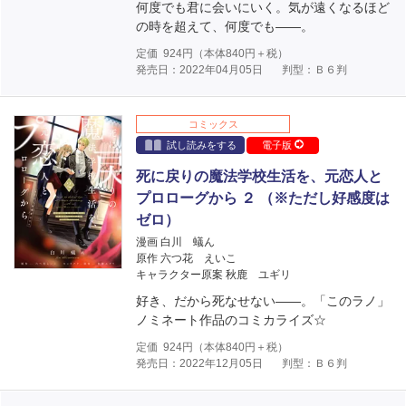
何度でも君に会いにいく。気が遠くなるほど
の時を超えて、何度でも――。
定価
924
円（本体
840
円＋税）
発売日：2022年04月05日
判型：Ｂ６判
コミックス
試し読みをする
電子版
死に戻りの魔法学校生活を、元恋人と
プロローグから ２ （※ただし好感度は
ゼロ）
漫画 白川 蟻ん
原作 六つ花 えいこ
キャラクター原案 秋鹿 ユギリ
好き、だから死なせない――。「このラノ」
ノミネート作品のコミカライズ☆
定価
924
円（本体
840
円＋税）
発売日：2022年12月05日
判型：Ｂ６判