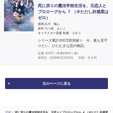
死に戻りの魔法学校生活を、元恋人と
プロローグから ７ （※ただし好感度は
ゼロ）
漫画 白川 蟻ん
原作 六つ花 えいこ
キャラクター原案 秋鹿 ユギリ
シリーズ累計200万部突破☆ 今、最も見守
りたい、ひたむきな恋の物語。
定価
924
円（本体
840
円＋税）
発売日：2026年02月05日
判型：Ｂ６判
元のページに戻る
TOP
死に戻りの魔法学校生活を、元恋人とプロローグから ４ （※ただし好感度