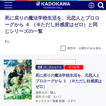
死に戻りの魔法学校生活を、元恋人とプロロ
ーグから ４ （※ただし好感度はゼロ）と同
じシリーズの一覧
7
件
発売中・公開中のみを表示
コミックス
試し読みをする
電子版
死に戻りの魔法学校生活を、元恋人と
プロローグから １ （※ただし好感度は
ゼロ）
漫画 白川 蟻ん
原作 六つ花 えいこ
キャラクター原案 秋鹿 ユギリ