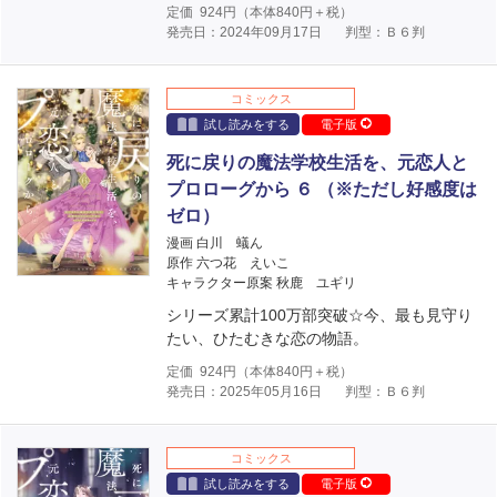
定価
924
円（本体
840
円＋税）
発売日：2024年09月17日
判型：Ｂ６判
コミックス
試し読みをする
電子版
死に戻りの魔法学校生活を、元恋人と
プロローグから ６ （※ただし好感度は
ゼロ）
漫画 白川 蟻ん
原作 六つ花 えいこ
キャラクター原案 秋鹿 ユギリ
シリーズ累計100万部突破☆今、最も見守り
たい、ひたむきな恋の物語。
定価
924
円（本体
840
円＋税）
発売日：2025年05月16日
判型：Ｂ６判
コミックス
試し読みをする
電子版