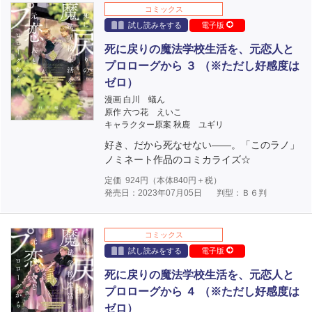
コミックス
試し読みをする
電子版
死に戻りの魔法学校生活を、元恋人と
プロローグから ３ （※ただし好感度は
ゼロ）
漫画 白川 蟻ん
原作 六つ花 えいこ
キャラクター原案 秋鹿 ユギリ
好き、だから死なせない――。「このラノ」
ノミネート作品のコミカライズ☆
定価
924
円（本体
840
円＋税）
発売日：2023年07月05日
判型：Ｂ６判
コミックス
試し読みをする
電子版
死に戻りの魔法学校生活を、元恋人と
プロローグから ４ （※ただし好感度は
ゼロ）