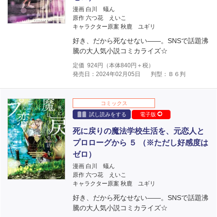
漫画 白川 蟻ん
原作 六つ花 えいこ
キャラクター原案 秋鹿 ユギリ
好き、だから死なせない――。SNSで話題沸
騰の大人気小説コミカライズ☆
定価
924
円（本体
840
円＋税）
発売日：2024年02月05日
判型：Ｂ６判
コミックス
試し読みをする
電子版
死に戻りの魔法学校生活を、元恋人と
プロローグから ５ （※ただし好感度は
ゼロ）
漫画 白川 蟻ん
原作 六つ花 えいこ
キャラクター原案 秋鹿 ユギリ
好き、だから死なせない――。SNSで話題沸
騰の大人気小説コミカライズ☆