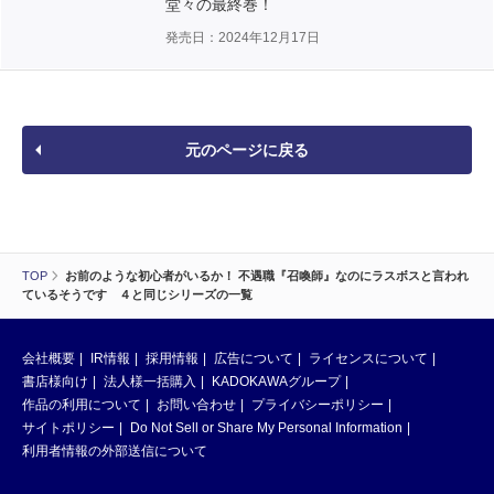
堂々の最終巻！
発売日：2024年12月17日
元のページに戻る
TOP
お前のような初心者がいるか！ 不遇職『召喚師』なのにラスボスと言われ
ているそうです ４と同じシリーズの一覧
会社概要
IR情報
採用情報
広告について
ライセンスについて
書店様向け
法人様一括購入
KADOKAWAグループ
作品の利用について
お問い合わせ
プライバシーポリシー
サイトポリシー
Do Not Sell or Share My Personal Information
利用者情報の外部送信について