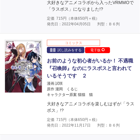
大好きなアニメコラボから入ったVRMMOで
「ラスボス」になりました!?
定価
715
円（本体
650
円＋税）
発売日：2022年04月05日
判型：Ｂ６判
コミックス
試し読みをする
電子版
お前のような初心者がいるか！ 不遇職
『召喚師』なのにラスボスと言われて
いるそうです ２
漫画 試咲
原作 瀧岡 くるじ
キャラクター原案 猫猫 猫
大好きなアニメコラボを楽しむはずが「ラス
ボス」!?
定価
715
円（本体
650
円＋税）
発売日：2022年11月17日
判型：Ｂ６判