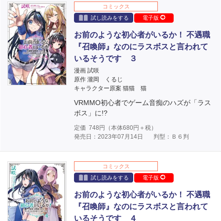
コミックス
試し読みをする
電子版
お前のような初心者がいるか！ 不遇職
『召喚師』なのにラスボスと言われて
いるそうです ３
漫画 試咲
原作 瀧岡 くるじ
キャラクター原案 猫猫 猫
VRMMO初心者でゲーム音痴のハズが「ラス
ボス」に!?
定価
748
円（本体
680
円＋税）
発売日：2023年07月14日
判型：Ｂ６判
コミックス
試し読みをする
電子版
お前のような初心者がいるか！ 不遇職
『召喚師』なのにラスボスと言われて
いるそうです ４