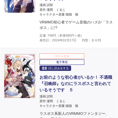
漫画 試咲
原作 瀧岡 くるじ
キャラクター原案 猫猫 猫
VRMMO初心者でゲーム音痴のハズが「ラス
ボス」に!?
定価
748
円（本体
680
円＋税）
発売日：2024年02月17日
判型：Ｂ６判
コミックス
電子専売
試し読みをする
お前のような初心者がいるか！ 不遇職
『召喚師』なのにラスボスと言われて
いるそうです ５
漫画 試咲
原作 瀧岡 くるじ
キャラクター原案 猫猫 猫
ラスボス系新人のVRMMOファンタジー、