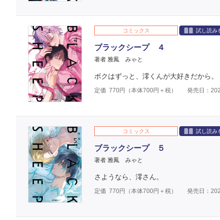
コミックス
試し読み
ブラックシープ ４
著者 雅鳳 みゃと
ボクはずっと、澪くんが大好きだから。
定価
770
円（本体
700
円＋税）
発売日：202
コミックス
試し読み
ブラックシープ ５
著者 雅鳳 みゃと
さようなら、澪さん。
定価
770
円（本体
700
円＋税）
発売日：202