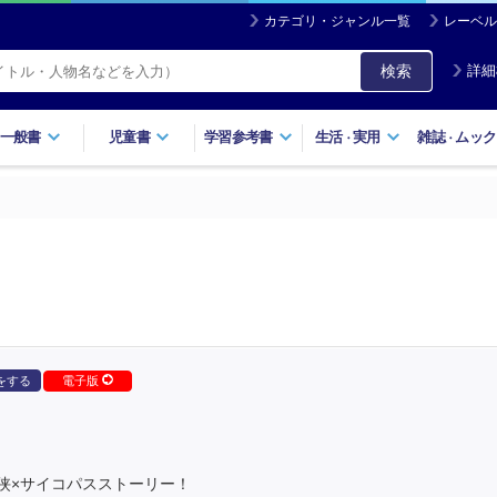
カテゴリ・ジャンル一覧
レーベル
検索
詳細
一般書
児童書
学習参考書
生活
実用
雑誌
ムック
・
・
をする
電子版
侠×サイコパスストーリー！