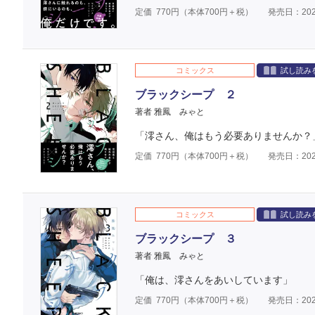
定価
770
円（本体
700
円＋税）
発売日：202
コミックス
試し読み
ブラックシープ ２
著者 雅鳳 みゃと
「澪さん、俺はもう必要ありませんか？
定価
770
円（本体
700
円＋税）
発売日：202
コミックス
試し読み
ブラックシープ ３
著者 雅鳳 みゃと
「俺は、澪さんをあいしています」
定価
770
円（本体
700
円＋税）
発売日：202