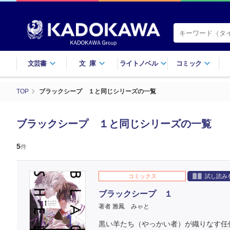
文芸書
文庫
ライトノベル
コミック
TOP
ブラックシープ １と同じシリーズの一覧
ブラックシープ １と同じシリーズの一覧
5
件
コミックス
試し読み
ブラックシープ １
著者 雅鳳 みゃと
黒い羊たち（やっかい者）が織りなす任